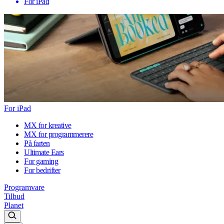
For iPad
For iPad
MX for kreative
MX for programmerere
På farten
Ultimate Ears
For gaming
For bedrifter
Programvare
Tilbud
Planet