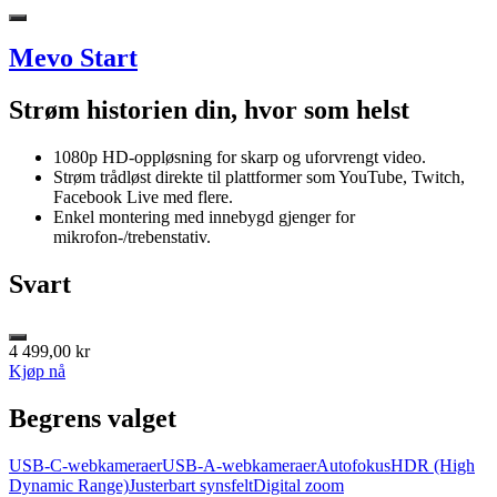
Mevo Start
Strøm historien din, hvor som helst
1080p HD-oppløsning for skarp og uforvrengt video.
Strøm trådløst direkte til plattformer som YouTube, Twitch,
Facebook Live med flere.
Enkel montering med innebygd gjenger for
mikrofon-/trebenstativ.
Svart
4 499,00 kr
Kjøp nå
Begrens valget
USB-C-webkameraer
USB-A-webkameraer
Autofokus
HDR (High
Dynamic Range)
Justerbart synsfelt
Digital zoom