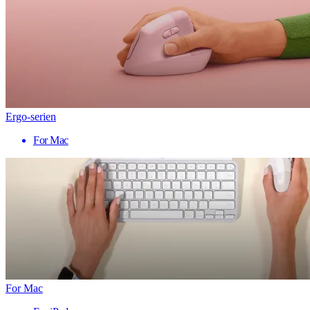
Ergo-serien
For Mac
For Mac