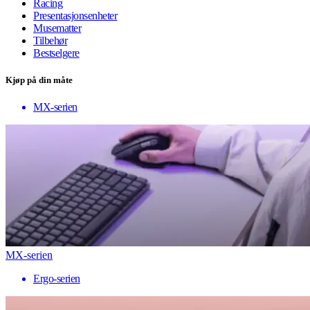
Racing
Presentasjonsenheter
Musematter
Tilbehør
Bestselgere
Kjøp på din måte
MX-serien
MX-serien
Ergo-serien