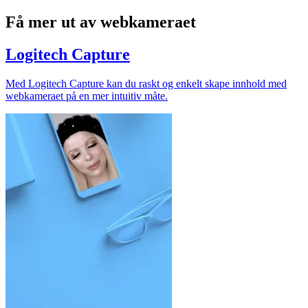
Få mer ut av webkameraet
Logitech Capture
Med Logitech Capture kan du raskt og enkelt skape innhold med
webkameraet på en mer intuitiv måte.