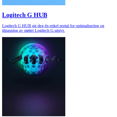
Logitech G HUB
Logitech G HUB gir deg én enkel portal for optimalisering og
tilpasning av støttet Logitech G-utstyr.