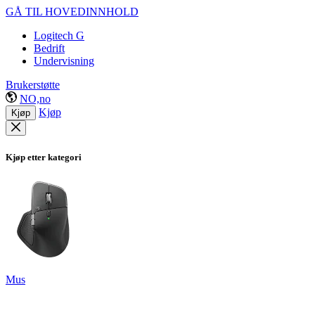
GÅ TIL HOVEDINNHOLD
Logitech G
Bedrift
Undervisning
Brukerstøtte
NO,no
Kjøp
Kjøp
Kjøp etter kategori
Mus