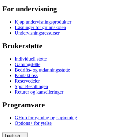
For undervisning
Kjøp undervisningsprodukter
Løsninger for grunnskolen
Undervisningsressurser
Brukerstøtte
Individuell støtte
Gamingstøtte
Bedrifts- og utdanningsstøtte
Kontakt oss
Reservedeler
Spor Bestillingen
Returer og kanselleringer
Programvare
GHub for gaming og strømming
Options+ for ytelse
Logitech