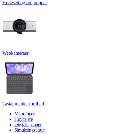
Hodesett og ørepropper
Webkameraer
Tastaturetuier for iPad
Mikrofoner
Høyttalere
Digitale penner
Simuleringsutstyr