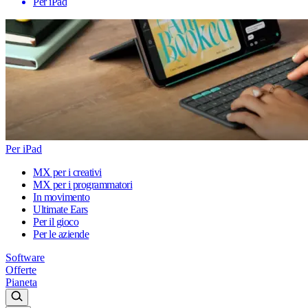
Per iPad
Per iPad
MX per i creativi
MX per i programmatori
In movimento
Ultimate Ears
Per il gioco
Per le aziende
Software
Offerte
Pianeta