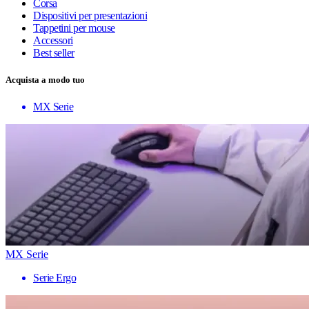
Corsa
Dispositivi per presentazioni
Tappetini per mouse
Accessori
Best seller
Acquista a modo tuo
MX Serie
MX Serie
Serie Ergo