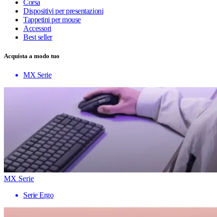
Corsa
Dispositivi per presentazioni
Tappetini per mouse
Accessori
Best seller
Acquista a modo tuo
MX Serie
MX Serie
Serie Ergo