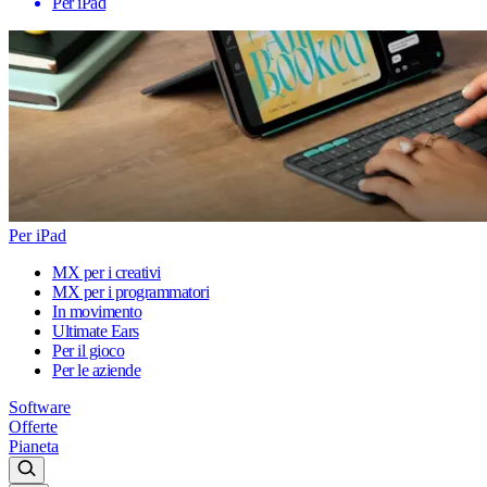
Per iPad
Per iPad
MX per i creativi
MX per i programmatori
In movimento
Ultimate Ears
Per il gioco
Per le aziende
Software
Offerte
Pianeta