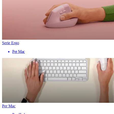
Serie Ergo
Per Mac
Per Mac