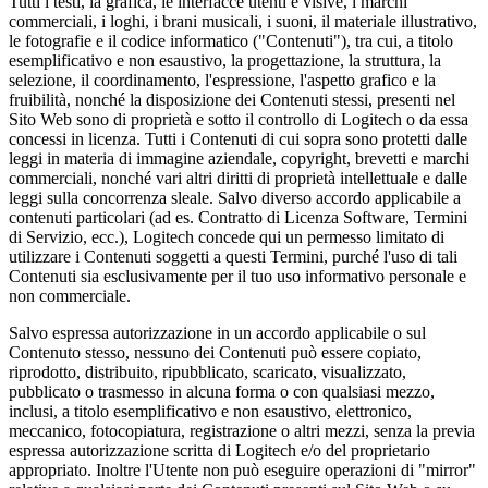
Tutti i testi, la grafica, le interfacce utenti e visive, i marchi
commerciali, i loghi, i brani musicali, i suoni, il materiale illustrativo,
le fotografie e il codice informatico ("Contenuti"), tra cui, a titolo
esemplificativo e non esaustivo, la progettazione, la struttura, la
selezione, il coordinamento, l'espressione, l'aspetto grafico e la
fruibilità, nonché la disposizione dei Contenuti stessi, presenti nel
Sito Web sono di proprietà e sotto il controllo di Logitech o da essa
concessi in licenza. Tutti i Contenuti di cui sopra sono protetti dalle
leggi in materia di immagine aziendale, copyright, brevetti e marchi
commerciali, nonché vari altri diritti di proprietà intellettuale e dalle
leggi sulla concorrenza sleale. Salvo diverso accordo applicabile a
contenuti particolari (ad es. Contratto di Licenza Software, Termini
di Servizio, ecc.), Logitech concede qui un permesso limitato di
utilizzare i Contenuti soggetti a questi Termini, purché l'uso di tali
Contenuti sia esclusivamente per il tuo uso informativo personale e
non commerciale.
Salvo espressa autorizzazione in un accordo applicabile o sul
Contenuto stesso, nessuno dei Contenuti può essere copiato,
riprodotto, distribuito, ripubblicato, scaricato, visualizzato,
pubblicato o trasmesso in alcuna forma o con qualsiasi mezzo,
inclusi, a titolo esemplificativo e non esaustivo, elettronico,
meccanico, fotocopiatura, registrazione o altri mezzi, senza la previa
espressa autorizzazione scritta di Logitech e/o del proprietario
appropriato. Inoltre l'Utente non può eseguire operazioni di "mirror"