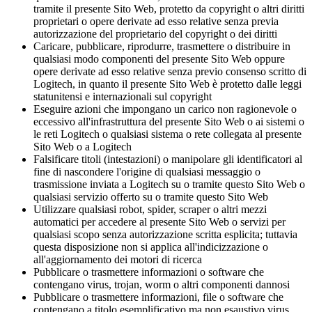
tramite il presente Sito Web, protetto da copyright o altri diritti
proprietari o opere derivate ad esso relative senza previa
autorizzazione del proprietario del copyright o dei diritti
Caricare, pubblicare, riprodurre, trasmettere o distribuire in
qualsiasi modo componenti del presente Sito Web oppure
opere derivate ad esso relative senza previo consenso scritto di
Logitech, in quanto il presente Sito Web è protetto dalle leggi
statunitensi e internazionali sul copyright
Eseguire azioni che impongano un carico non ragionevole o
eccessivo all'infrastruttura del presente Sito Web o ai sistemi o
le reti Logitech o qualsiasi sistema o rete collegata al presente
Sito Web o a Logitech
Falsificare titoli (intestazioni) o manipolare gli identificatori al
fine di nascondere l'origine di qualsiasi messaggio o
trasmissione inviata a Logitech su o tramite questo Sito Web o
qualsiasi servizio offerto su o tramite questo Sito Web
Utilizzare qualsiasi robot, spider, scraper o altri mezzi
automatici per accedere al presente Sito Web o servizi per
qualsiasi scopo senza autorizzazione scritta esplicita; tuttavia
questa disposizione non si applica all'indicizzazione o
all'aggiornamento dei motori di ricerca
Pubblicare o trasmettere informazioni o software che
contengano virus, trojan, worm o altri componenti dannosi
Pubblicare o trasmettere informazioni, file o software che
contengano a titolo esemplificativo ma non esaustivo virus,