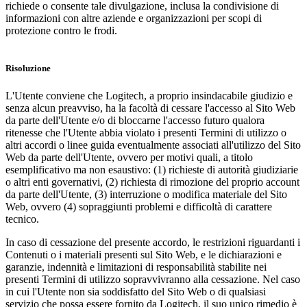
richiede o consente tale divulgazione, inclusa la condivisione di
informazioni con altre aziende e organizzazioni per scopi di
protezione contro le frodi.
Risoluzione
L'Utente conviene che Logitech, a proprio insindacabile giudizio e
senza alcun preavviso, ha la facoltà di cessare l'accesso al Sito Web
da parte dell'Utente e/o di bloccarne l'accesso futuro qualora
ritenesse che l'Utente abbia violato i presenti Termini di utilizzo o
altri accordi o linee guida eventualmente associati all'utilizzo del Sito
Web da parte dell'Utente, ovvero per motivi quali, a titolo
esemplificativo ma non esaustivo: (1) richieste di autorità giudiziarie
o altri enti governativi, (2) richiesta di rimozione del proprio account
da parte dell'Utente, (3) interruzione o modifica materiale del Sito
Web, ovvero (4) sopraggiunti problemi e difficoltà di carattere
tecnico.
In caso di cessazione del presente accordo, le restrizioni riguardanti i
Contenuti o i materiali presenti sul Sito Web, e le dichiarazioni e
garanzie, indennità e limitazioni di responsabilità stabilite nei
presenti Termini di utilizzo sopravvivranno alla cessazione. Nel caso
in cui l'Utente non sia soddisfatto del Sito Web o di qualsiasi
servizio che possa essere fornito da Logitech, il suo unico rimedio è