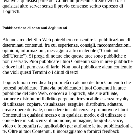
relative a qualsiasi parte dei Contenuti presenti sul Sito Web o su
qualsiasi altro server senza il previo consenso scritto espresso di
Logitech.
Pubblicazione di contenuti degli utenti
Alcune aree del Sito Web potrebbero consentire la pubblicazione di
determinati contenuti, fra cui esperienze, consigli, raccomandazioni,
opinioni, informazioni, messaggi o altro materiale ("Contenuti
dell'Utente"). Si prega di notare che queste aree sono pubbliche e
non riservate. Puoi pubblicare i tuoi Contenuti solo in aree pubbliche
e dove hai il permesso di farlo. Non puoi pubblicare alcun contenuto
che violi questi Termini o i diritti di terzi.
Logitech non rivendica la proprietà di alcuno dei tuoi Contenuti che
potresti pubblicare. Tuttavia, pubblicando i tuoi Contenuti in aree
pubbliche del Sito Web, concedi a Logitech, alle sue affiliate,
partner e distributori il diritto perpetuo, irrevocabile e senza royalty
di utilizzare, copiare, visualizzare, eseguire, distribuire, adattare,
creare opere derivate, concedere in sublicenza e promuovere i tuoi
Contenuti in qualsiasi mezzo e in qualsiasi modo, e di utilizzare e
concedere in sublicenza il tuo nome, immagine, biografia, voce,
video e fotografia (se applicabile) per attribuire le tue pubblicazioni a
te. Oltre ai tuoi Contenuti, ti incoraggiamo a fornirci feedback.