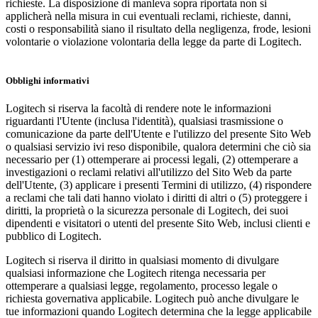
richieste. La disposizione di manleva sopra riportata non si
applicherà nella misura in cui eventuali reclami, richieste, danni,
costi o responsabilità siano il risultato della negligenza, frode, lesioni
volontarie o violazione volontaria della legge da parte di Logitech.
Obblighi informativi
Logitech si riserva la facoltà di rendere note le informazioni
riguardanti l'Utente (inclusa l'identità), qualsiasi trasmissione o
comunicazione da parte dell'Utente e l'utilizzo del presente Sito Web
o qualsiasi servizio ivi reso disponibile, qualora determini che ciò sia
necessario per (1) ottemperare ai processi legali, (2) ottemperare a
investigazioni o reclami relativi all'utilizzo del Sito Web da parte
dell'Utente, (3) applicare i presenti Termini di utilizzo, (4) rispondere
a reclami che tali dati hanno violato i diritti di altri o (5) proteggere i
diritti, la proprietà o la sicurezza personale di Logitech, dei suoi
dipendenti e visitatori o utenti del presente Sito Web, inclusi clienti e
pubblico di Logitech.
Logitech si riserva il diritto in qualsiasi momento di divulgare
qualsiasi informazione che Logitech ritenga necessaria per
ottemperare a qualsiasi legge, regolamento, processo legale o
richiesta governativa applicabile. Logitech può anche divulgare le
tue informazioni quando Logitech determina che la legge applicabile