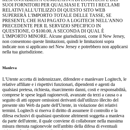
SUOI FORNITORI PER QUALSIASI E TUTTI I RECLAMI
RELATIVI ALL'UTILIZZO DI QUESTO SITO WEB
SUPERERÀ L'IMPORTO TOTALE DELLE TASSE, SE
PRESENTI, CHE HAI PAGATO A LOGITECH NELL'ANNO
PRECEDENTE PER IL SERVIZIO SPECIFICO IN
QUESTIONE, O $100.00, A SECONDA DI QUAL È
L'IMPORTO MINORE. Alcune giurisdizioni, come il New Jersey,
non consentono queste limitazioni, quindi le limitazioni sopra
indicate non si applicano nel New Jersey e potrebbero non applicarsi
nella tua giurisdizione.
Manleva
L'Utente accetta di indennizzare, difendere e manlevare Logitech, le
relative affiliate e i rispettivi funzionari, dipendenti e agenti da
qualsiasi pretesa, richiesta, risarcimento danni, costi e responsabilità,
comprese le spese legali ragionevoli, avanzate da terzi a causa o a
seguito di atti oppure omissioni derivanti dall'utilizzo illecito del
presente sito Web da parte dell'Utente, in violazione dei relativi
termini. Logitech si riserva il diritto di assumere il controllo e la
difesa esclusivi di qualsiasi questione altrimenti soggetta a manleva
da parte dell'utente, il quale conviene di collaborare nella massima
misura ritenuta ragionevole nell'ambito della difesa di eventuali