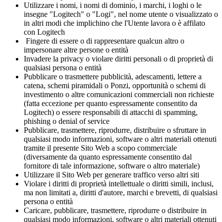
Utilizzare i nomi, i nomi di dominio, i marchi, i loghi o le
insegne "Logitech" o "Logi", nel nome utente o visualizzato o
in altri modi che implichino che l'Utente lavora o è affilato
con Logitech
Fingere di essere o di rappresentare qualcun altro o
impersonare altre persone o entità
Invadere la privacy o violare diritti personali o di proprietà di
qualsiasi persona o entità
Pubblicare o trasmettere pubblicità, adescamenti, lettere a
catena, schemi piramidali o Ponzi, opportunità o schemi di
investimento o altre comunicazioni commerciali non richieste
(fatta eccezione per quanto espressamente consentito da
Logitech) o essere responsabili di attacchi di spamming,
phishing o denial of service
Pubblicare, trasmettere, riprodurre, distribuire o sfruttare in
qualsiasi modo informazioni, software o altri materiali ottenuti
tramite il presente Sito Web a scopo commerciale
(diversamente da quanto espressamente consentito dal
fornitore di tale informazione, software o altro materiale)
Utilizzare il Sito Web per generare traffico verso altri siti
Violare i diritti di proprietà intellettuale o diritti simili, inclusi,
ma non limitati a, diritti d'autore, marchi e brevetti, di qualsiasi
persona o entità
Caricare, pubblicare, trasmettere, riprodurre o distribuire in
qualsiasi modo informazioni, software o altri materiali ottenuti