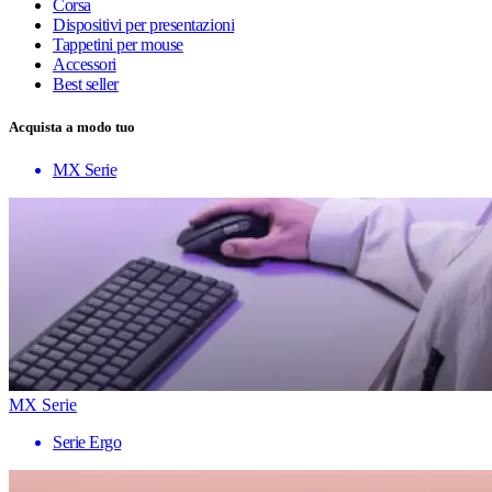
Corsa
Dispositivi per presentazioni
Tappetini per mouse
Accessori
Best seller
Acquista a modo tuo
MX Serie
MX Serie
Serie Ergo