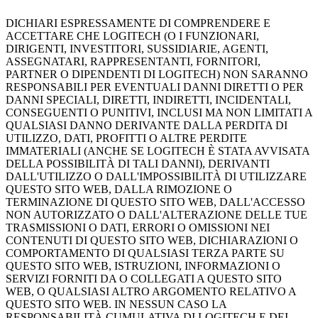
DICHIARI ESPRESSAMENTE DI COMPRENDERE E
ACCETTARE CHE LOGITECH (O I FUNZIONARI,
DIRIGENTI, INVESTITORI, SUSSIDIARIE, AGENTI,
ASSEGNATARI, RAPPRESENTANTI, FORNITORI,
PARTNER O DIPENDENTI DI LOGITECH) NON SARANNO
RESPONSABILI PER EVENTUALI DANNI DIRETTI O PER
DANNI SPECIALI, DIRETTI, INDIRETTI, INCIDENTALI,
CONSEGUENTI O PUNITIVI, INCLUSI MA NON LIMITATI A
QUALSIASI DANNO DERIVANTE DALLA PERDITA DI
UTILIZZO, DATI, PROFITTI O ALTRE PERDITE
IMMATERIALI (ANCHE SE LOGITECH È STATA AVVISATA
DELLA POSSIBILITÀ DI TALI DANNI), DERIVANTI
DALL'UTILIZZO O DALL'IMPOSSIBILITÀ DI UTILIZZARE
QUESTO SITO WEB, DALLA RIMOZIONE O
TERMINAZIONE DI QUESTO SITO WEB, DALL'ACCESSO
NON AUTORIZZATO O DALL'ALTERAZIONE DELLE TUE
TRASMISSIONI O DATI, ERRORI O OMISSIONI NEI
CONTENUTI DI QUESTO SITO WEB, DICHIARAZIONI O
COMPORTAMENTO DI QUALSIASI TERZA PARTE SU
QUESTO SITO WEB, ISTRUZIONI, INFORMAZIONI O
SERVIZI FORNITI DA O COLLEGATI A QUESTO SITO
WEB, O QUALSIASI ALTRO ARGOMENTO RELATIVO A
QUESTO SITO WEB. IN NESSUN CASO LA
RESPONSABILITÀ CUMULATIVA DI LOGITECH E DEI