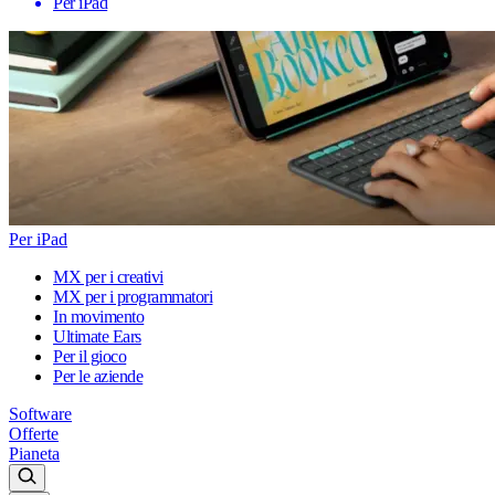
Per iPad
Per iPad
MX per i creativi
MX per i programmatori
In movimento
Ultimate Ears
Per il gioco
Per le aziende
Software
Offerte
Pianeta