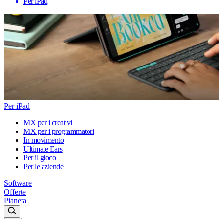
Per iPad
Per iPad
MX per i creativi
MX per i programmatori
In movimento
Ultimate Ears
Per il gioco
Per le aziende
Software
Offerte
Pianeta