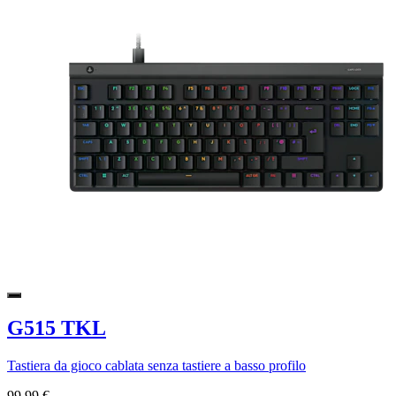
G515 TKL
Tastiera da gioco cablata senza tastiere a basso profilo
99,99 €