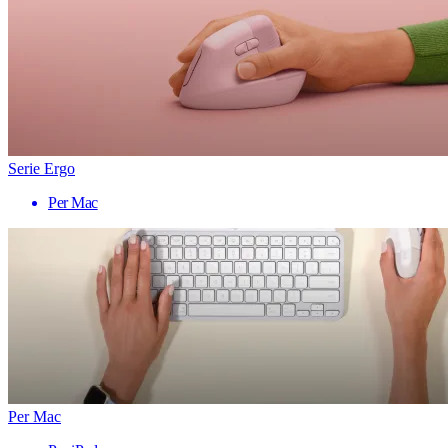
Serie Ergo
Per Mac
Per Mac