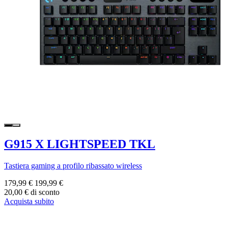
G915 X LIGHTSPEED TKL
Tastiera gaming a profilo ribassato wireless
179,99 €
199,99 €
20,00 € di sconto
Acquista subito