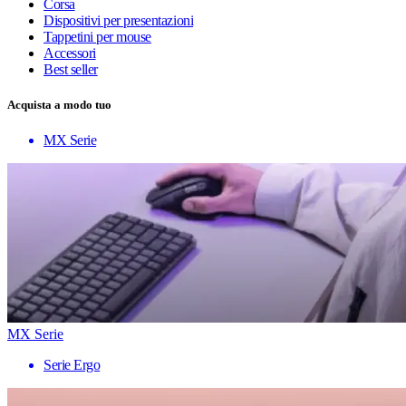
Corsa
Dispositivi per presentazioni
Tappetini per mouse
Accessori
Best seller
Acquista a modo tuo
MX Serie
MX Serie
Serie Ergo