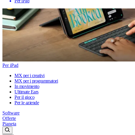
Per iPad
Per iPad
MX per i creativi
MX per i programmatori
In movimento
Ultimate Ears
Per il gioco
Per le aziende
Software
Offerte
Pianeta