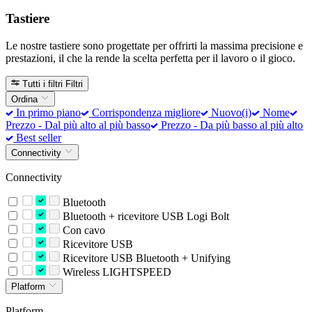
Tastiere
Le nostre tastiere sono progettate per offrirti la massima precisione e
prestazioni, il che la rende la scelta perfetta per il lavoro o il gioco.
Tutti i filtri
Filtri
Ordina
In primo piano
Corrispondenza migliore
Nuovo(i)
Nome
Prezzo - Dal più alto al più basso
Prezzo - Da più basso al più alto
Best seller
Connectivity
Connectivity
Bluetooth
Bluetooth + ricevitore USB Logi Bolt
Con cavo
Ricevitore USB
Ricevitore USB Bluetooth + Unifying
Wireless LIGHTSPEED
Platform
Platform