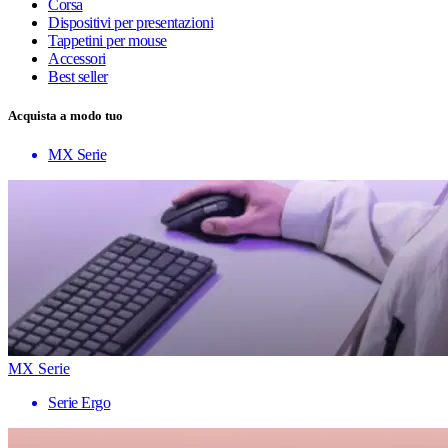
Corsa
Dispositivi per presentazioni
Tappetini per mouse
Accessori
Best seller
Acquista a modo tuo
MX Serie
MX Serie
Serie Ergo