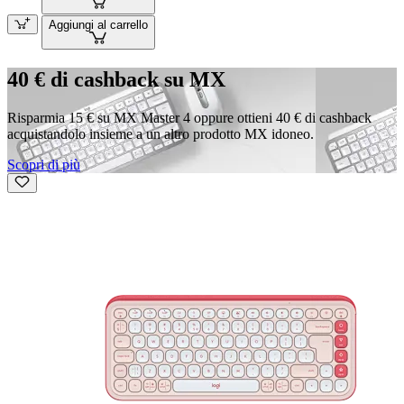
Aggiungi al carrello
40 € di cashback su MX
Risparmia 15 € su MX Master 4 oppure ottieni 40 € di cashback
acquistandolo insieme a un altro prodotto MX idoneo.
Scopri di più