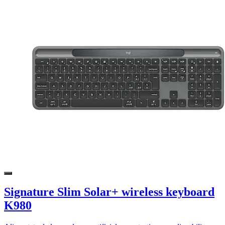
Signature Slim Solar+ wireless keyboard
K980