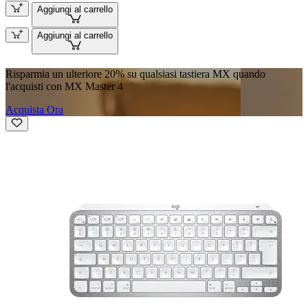
Aggiungi al carrello
Aggiungi al carrello
Risparmia un ulteriore 20% su qualsiasi tastiera MX quando
l'acquisti con MX Master 4
Acquista Ora