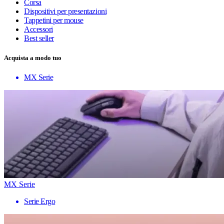
Corsa
Dispositivi per presentazioni
Tappetini per mouse
Accessori
Best seller
Acquista a modo tuo
MX Serie
MX Serie
Serie Ergo