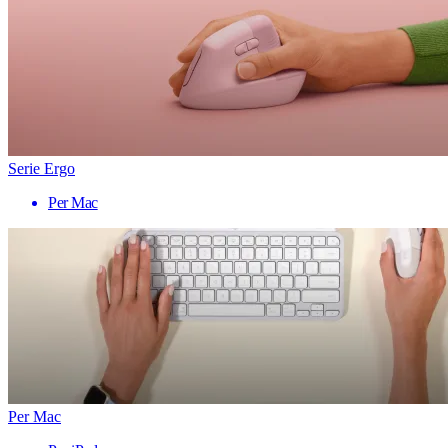
Serie Ergo
Per Mac
Per Mac