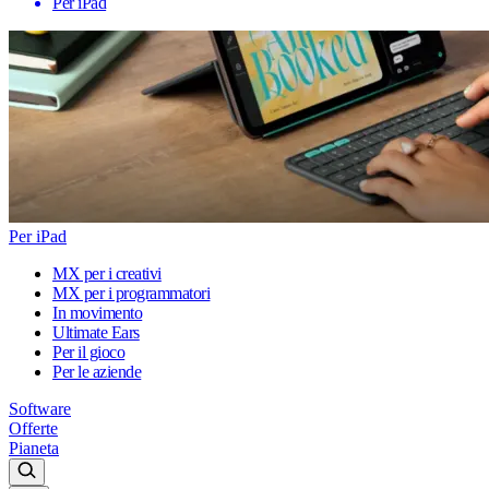
Per iPad
Per iPad
MX per i creativi
MX per i programmatori
In movimento
Ultimate Ears
Per il gioco
Per le aziende
Software
Offerte
Pianeta