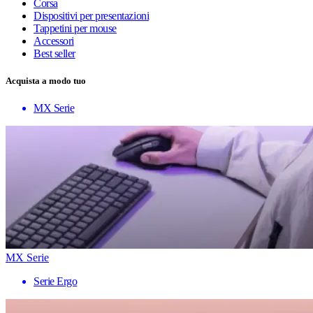
Corsa
Dispositivi per presentazioni
Tappetini per mouse
Accessori
Best seller
Acquista a modo tuo
MX Serie
MX Serie
Serie Ergo