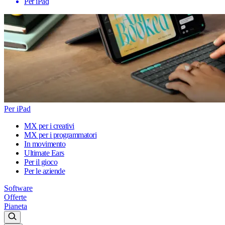
Per iPad
Per iPad
MX per i creativi
MX per i programmatori
In movimento
Ultimate Ears
Per il gioco
Per le aziende
Software
Offerte
Pianeta