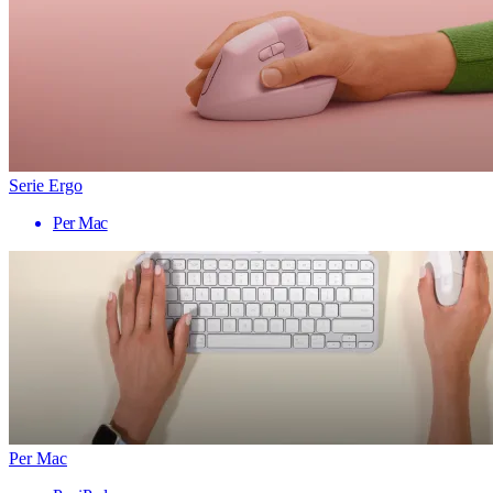
Serie Ergo
Per Mac
Per Mac