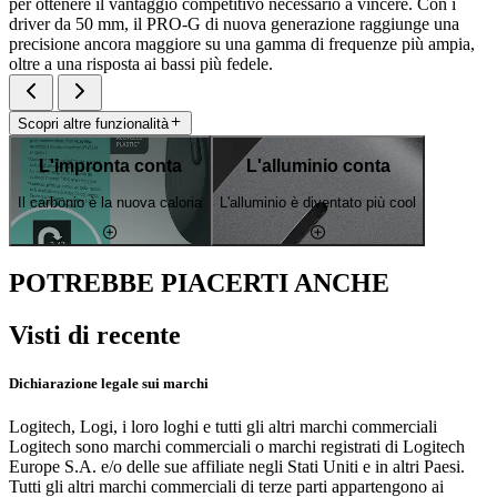
per ottenere il vantaggio competitivo necessario a vincere. Con i
driver da 50 mm, il PRO-G di nuova generazione raggiunge una
precisione ancora maggiore su una gamma di frequenze più ampia,
oltre a una risposta ai bassi più fedele.
Scopri altre funzionalità
L'impronta conta
L'alluminio conta
Il carbonio è la nuova caloria
L'alluminio è diventato più cool
POTREBBE PIACERTI ANCHE
Visti di recente
Dichiarazione legale sui marchi
Logitech, Logi, i loro loghi e tutti gli altri marchi commerciali
Logitech sono marchi commerciali o marchi registrati di Logitech
Europe S.A. e/o delle sue affiliate negli Stati Uniti e in altri Paesi.
Tutti gli altri marchi commerciali di terze parti appartengono ai