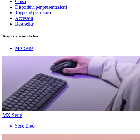
Corsa
Dispositivi per presentazioni
Tappetini per mouse
Accessori
Best seller
Acquista a modo tuo
MX Serie
MX Serie
Serie Ergo