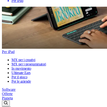
Per iPad
Per iPad
MX per i creativi
MX per i programmatori
In movimento
Ultimate Ears
Per il gioco
Per le aziende
Software
Offerte
Pianeta