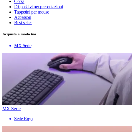
Corsa
Dispositivi per presentazioni
Tappetini per mouse
Accessori
Best seller
Acquista a modo tuo
MX Serie
MX Serie
Serie Ergo