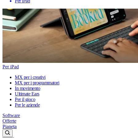
Per iPad
Per iPad
MX per i creativi
MX per i programmatori
In movimento
Ultimate Ears
Per il gioco
Per le aziende
Software
Offerte
Pianeta