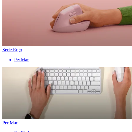
Serie Ergo
Per Mac
Per Mac