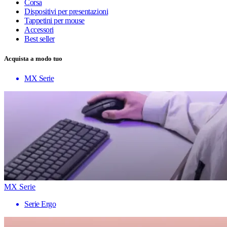
Corsa
Dispositivi per presentazioni
Tappetini per mouse
Accessori
Best seller
Acquista a modo tuo
MX Serie
MX Serie
Serie Ergo