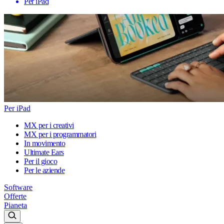
Per iPad
Per iPad
MX per i creativi
MX per i programmatori
In movimento
Ultimate Ears
Per il gioco
Per le aziende
Software
Offerte
Pianeta