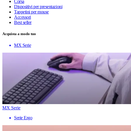
Corsa
Dispositivi per presentazioni
Tappetini per mouse
Accessori
Best seller
Acquista a modo tuo
MX Serie
MX Serie
Serie Ergo