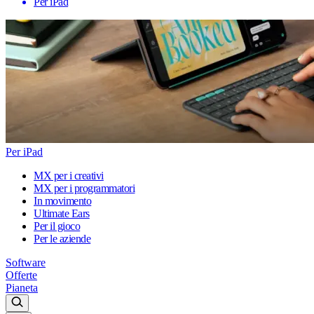
Per iPad
Per iPad
MX per i creativi
MX per i programmatori
In movimento
Ultimate Ears
Per il gioco
Per le aziende
Software
Offerte
Pianeta