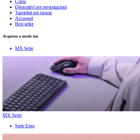
Corsa
Dispositivi per presentazioni
Tappetini per mouse
Accessori
Best seller
Acquista a modo tuo
MX Serie
MX Serie
Serie Ergo