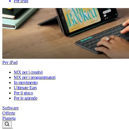
Per iPad
Per iPad
MX per i creativi
MX per i programmatori
In movimento
Ultimate Ears
Per il gioco
Per le aziende
Software
Offerte
Pianeta