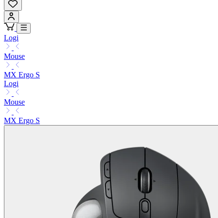
Logi
Mouse
MX Ergo S
Logi
Mouse
MX Ergo S