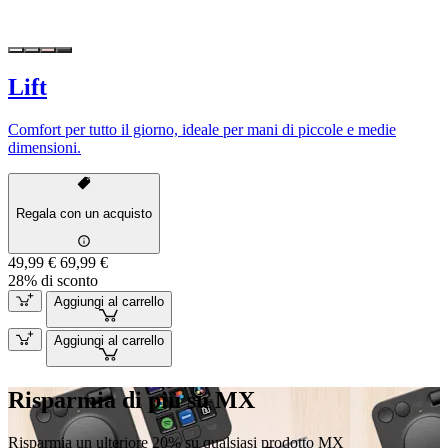
Lift
Comfort per tutto il giorno, ideale per mani di piccole e medie
dimensioni.
Regala con un acquisto
49,99 €
69,99 €
28% di sconto
Aggiungi al carrello
Aggiungi al carrello
Risparmia di più su MX
Risparmia un ulteriore 20% su qualsiasi prodotto MX