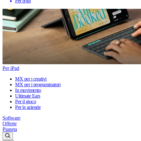
Per iPad
Per iPad
MX per i creativi
MX per i programmatori
In movimento
Ultimate Ears
Per il gioco
Per le aziende
Software
Offerte
Pianeta