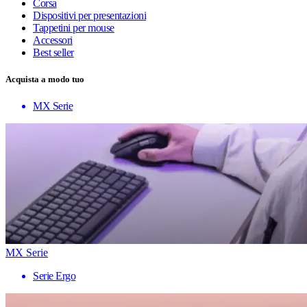
Corsa
Dispositivi per presentazioni
Tappetini per mouse
Accessori
Best seller
Acquista a modo tuo
MX Serie
MX Serie
Serie Ergo