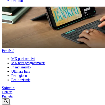
Per iPad
Per iPad
MX per i creativi
MX per i programmatori
In movimento
Ultimate Ears
Per il gioco
Per le aziende
Software
Offerte
Pianeta