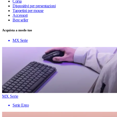
Corsa
Dispositivi per presentazioni
Tappetini per mouse
Accessori
Best seller
Acquista a modo tuo
MX Serie
MX Serie
Serie Ergo