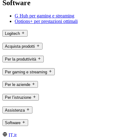
Software
G Hub per gaming e streaming
Options+ per prestazioni ottimali
Logitech
Acquista prodotti
Per la produttività
Per gaming e streaming
Per le aziende
Per l’istruzione
Assistenza
Software
IT,it