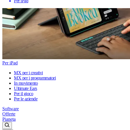
Per iPad
Per iPad
MX per i creativi
MX per i programmatori
In movimento
Ultimate Ears
Per il gioco
Per le aziende
Software
Offerte
Pianeta