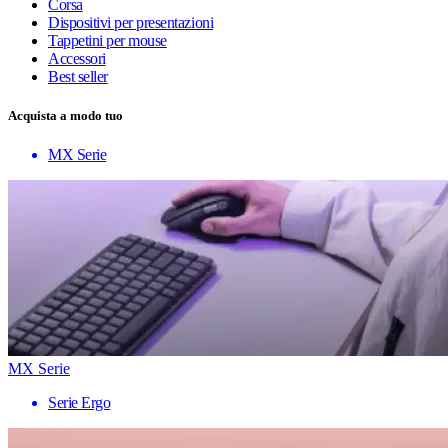
Corsa
Dispositivi per presentazioni
Tappetini per mouse
Accessori
Best seller
Acquista a modo tuo
MX Serie
MX Serie
Serie Ergo