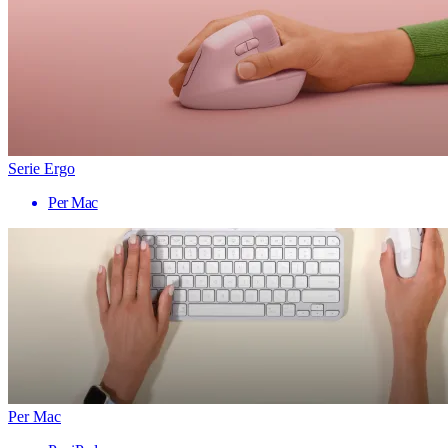
Serie Ergo
Per Mac
Per Mac