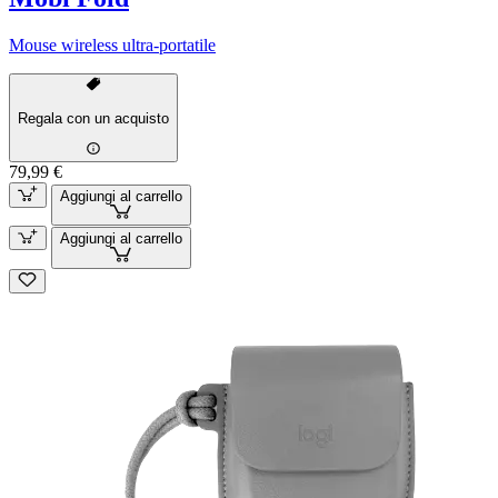
Mouse wireless ultra-portatile
Regala con un acquisto
79,99 €
Aggiungi al carrello
Aggiungi al carrello