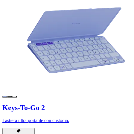
Keys-To-Go 2
Tastiera ultra portatile con custodia.