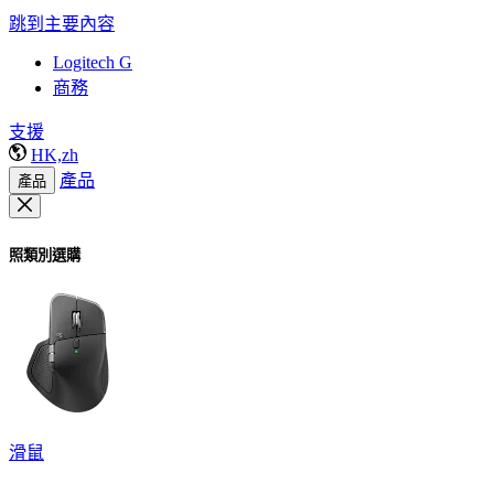
跳到主要內容
Logitech G
商務
支援
HK,zh
產品
產品
照類別選購
滑鼠