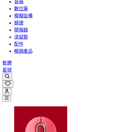
音箱
數位筆
模擬設備
競速
簡報器
滑鼠墊
配件
暢銷產品
軟體
星球