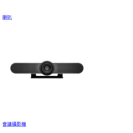
喇叭
會議攝影機