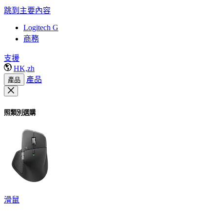
跳到主要內容
Logitech G
商務
支援
HK,zh
產品
產品
照類別選購
滑鼠