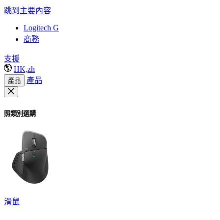
跳到主要內容
Logitech G
商務
支援
HK,zh
產品
產品
照類別選購
滑鼠