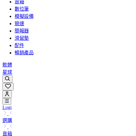
音箱
數位筆
模擬設備
競速
簡報器
滑鼠墊
配件
暢銷產品
軟體
星球
Logi
選購
音箱