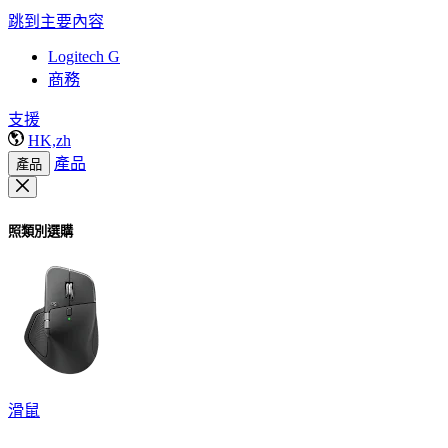
跳到主要內容
Logitech G
商務
支援
HK,zh
產品
產品
照類別選購
滑鼠