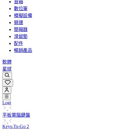
音箱
數位筆
模擬設備
競速
簡報器
滑鼠墊
配件
暢銷產品
軟體
星球
Logi
平板電腦鍵盤
Keys-To-Go 2