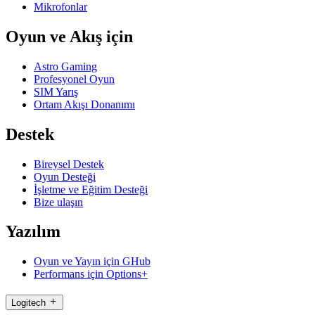
Mikrofonlar
Oyun ve Akış için
Astro Gaming
Profesyonel Oyun
SIM Yarış
Ortam Akışı Donanımı
Destek
Bireysel Destek
Oyun Desteği
İşletme ve Eğitim Desteği
Bize ulaşın
Yazılım
Oyun ve Yayın için GHub
Performans için Options+
Logitech