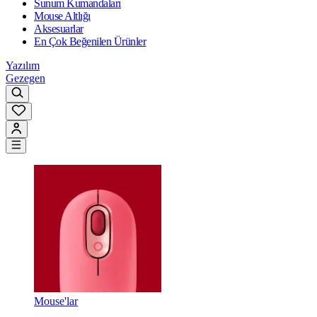
Sunum Kumandaları
Mouse Altlığı
Aksesuarlar
En Çok Beğenilen Ürünler
Yazılım
Gezegen
Mouse'lar