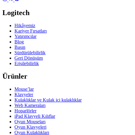
Logitech
Hikâyemiz
Kariyer Fırsatları
Yatırımcılar
Blog
Basın
Sürdürülebilirlik
Geri Dönüşüm
Erişilebilirlik
Ürünler
Mouse’lar
Klavyeler
Kulaklıklar ve Kulak içi kulaklıklar
Web Kameraları
Hoparlörler
iPad Klavyeli Kılıflar
Oyun Mouseları
Oyun Klavyeleri
Oyun Kulaklıkları