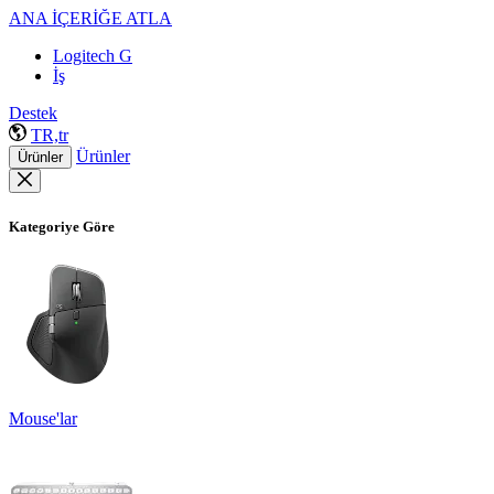
ANA İÇERİĞE ATLA
Logitech G
İş
Destek
TR,tr
Ürünler
Ürünler
Kategoriye Göre
Mouse'lar