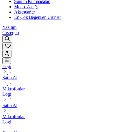
Sunum Kumandaları
Mouse Altlığı
Aksesuarlar
En Çok Beğenilen Ürünler
Yazılım
Gezegen
Logi
Satın Al
Mikrofonlar
Logi
Satın Al
Mikrofonlar
Logi