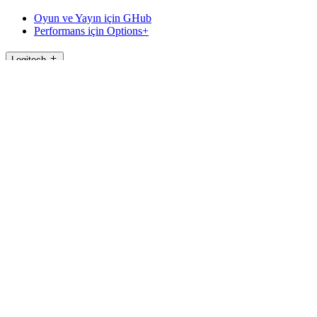
Oyun ve Yayın için GHub
Performans için Options+
Logitech
Ürünler
Oyun ve Akış için
Destek
Yazılım
TR,tr
©2026 Logitech. Tüm hakları saklıdır
Kullanım Şartları
Gizlilik Politikası.
Çerez Ayarları
Site Haritası
Logitech