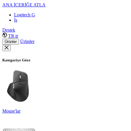
ANA İÇERİĞE ATLA
Logitech G
İş
Destek
TR,tr
Ürünler
Ürünler
Kategoriye Göre
Mouse'lar