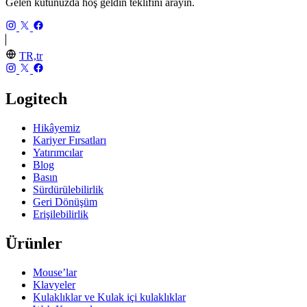
Gelen kutunuzda hoş geldin teklifini arayın.
TR,tr
Logitech
Hikâyemiz
Kariyer Fırsatları
Yatırımcılar
Blog
Basın
Sürdürülebilirlik
Geri Dönüşüm
Erişilebilirlik
Ürünler
Mouse’lar
Klavyeler
Kulaklıklar ve Kulak içi kulaklıklar