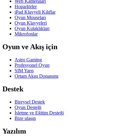
Web Kameraları
Hoparlörler
iPad Klavyeli Kılıflar
Oyun Mouseları
Oyun Klavyeleri
Oyun Kulaklıkları
Mikrofonlar
Oyun ve Akış için
Astro Gaming
Profesyonel Oyun
SIM Yarış
Ortam Akışı Donanımı
Destek
Bireysel Destek
Oyun Desteği
İşletme ve Eğitim Desteği
Bize ulaşın
Yazılım