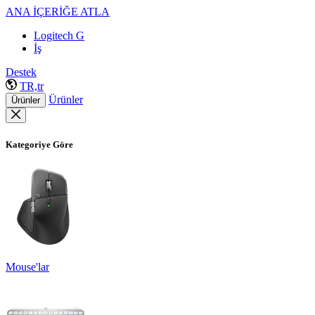
ANA İÇERİĞE ATLA
Logitech G
İş
Destek
TR,tr
Ürünler
Ürünler
Kategoriye Göre
Mouse'lar