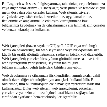
Bu Logitech web sitesi; bilgisayarınıza, tabletinize, cep telefonunuza
veya diğer cihazlarınıza (“Cihaz(lar)”) yerleştirilen ve temelde küçük
metin dosyaları olan çerezler kullanır. Web sitemizi ziyaret
ettiğinizde veya sitelerimiz, hizmetlerimiz, uygulamalarımız,
iletilerimiz ve araçlarımız ile etkileşim kurduğunuzda bazı
bilgilerinizi kaydetmek ya da cihazlarınızda sizi tanımak için çerezler
ve benzer teknolojiler kullanırız.
Web işaretçileri (bazen saydam GIF, şeffaf GIF veya web bug’ı
olarak da adlandırılır), bir web sayfasında veya bir e-postada size
küçük bir grafik görüntü iletmemiz, sağlayan küçük kod dizeleridir.
Web işaretçileri; çerezler, bir sayfanın görüntülenme saati ve tarihi,
web işaretçisinin yerleştirildiği sayfanın tanımı gibi
bilgisayarınızdaki belirli türlerdeki bilgileri tanıyabilir.
Web depolaması ve cihazınızla ilişkilendirilen tanımlayıcılar dâhil
olmak üzere diğer teknolojiler aynı amaçlarla kullanılabilir. Bu
bildirimde, tüm bu teknolojileri ele almak için “çerezler” ifadesini
kullanacağız. Diğer web siteleri; web işaretçilerini, pikselleri,
çerezleri veya bizim adımıza üçüncü taraf hizmet sağlayıcıları
tarafından ayarlanan benzer teknolojileri içerebilir.