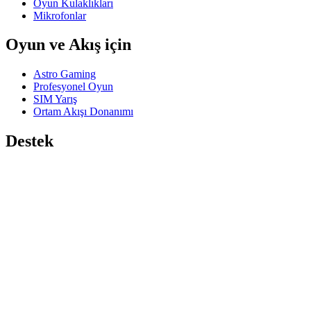
Oyun Kulaklıkları
Mikrofonlar
Oyun ve Akış için
Astro Gaming
Profesyonel Oyun
SIM Yarış
Ortam Akışı Donanımı
Destek
Bireysel Destek
Oyun Desteği
İşletme ve Eğitim Desteği
Bize ulaşın
Yazılım
Oyun ve Yayın için GHub
Performans için Options+
Logitech