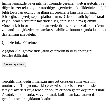
hizmetlerimizde veya internet üzerinde çerezler, web işaretçileri ve
diğer benzer teknolojiler aracılığıyla çevrimiçi etkinlikleriniz ile ilgili
bilgi toplayan üçüncü taraflara ait çerezlerle karşılaşabilirsiniz.
(Örneğin, alışveriş sepeti platformumuz Global-e adlı üçüncü taraf
kayıtlı ticari şirketimiz tarafından sağlanır; satın alma işlemini
yönetmek için onlar tarafından yerleştirmiş bir çerez olabilir.) Aynı
zamanda bu şirketler, reklamlar sunabilir ve bunun dışında kullanıcı
davranışını izleyebilir.
Çerezlerinizi Yönetme
Aşağıdaki düğmeye tıklayarak çerezlerin nasıl işleneceğini
belirleyebilirsiniz.
Çerez ayarları
Tercihlerinizi değiştirmenizin mevcut çerezleri silmeyeceğini
unutmayın. Tarayıcınızdaki çerezleri silmek isterseniz bu işlemi,
tarayıcı ayarları veya tercihler bölümlerinden gerçekleştirebilirsiniz.
Aşağıdaki adımlarda, yaygın olarak kullanılan bazı tarayıcılar için
genel prosedür açıklanmaktadır.