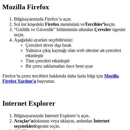
Mozilla Firefox
Bilgisayarınızda Firefox’u açın.
Sol üst köşedeki
Firefox
menüsünü ve
Tercihler’i
seçin.
“Gizlilik ve Güvenlik” bölümünün altından
Çerezler
ögesini
seçin.
Aşağıdaki ayarları seçebilirsiniz:
Çerezleri devre dışı bırak
Yalnızca çıkış kaynağı olan web sitesine ait çerezleri
etkinleştir
Tüm çerezleri etkinleştir
Bir çerez saklamadan önce beni uyar
Firefox’ta çerez tercihleri hakkında daha fazla bilgi için
Mozilla
Firefox Yardım’a
başvurun.
Internet Explorer
Bilgisayarınızda Internet Explorer’u açın.
Araçlar’a
dokunun veya tıklayın, ardından
İnternet
seçenekleri
ögesini seçin.