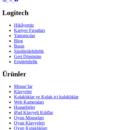
Logitech
Hikâyemiz
Kariyer Fırsatları
Yatırımcılar
Blog
Basın
Sürdürülebilirlik
Geri Dönüşüm
Erişilebilirlik
Ürünler
Mouse’lar
Klavyeler
Kulaklıklar ve Kulak içi kulaklıklar
Web Kameraları
Hoparlörler
iPad Klavyeli Kılıflar
Oyun Mouseları
Oyun Klavyeleri
Oyun Kulaklıkları