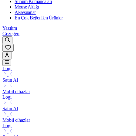
Sunum Kumandaları
Mouse Altlığı
Aksesuarlar
En Çok Beğenilen Ürünler
Yazılım
Gezegen
Logi
Satın Al
Mobil cihazlar
Logi
Satın Al
Mobil cihazlar
Logi