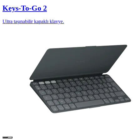
Keys-To-Go 2
Ultra taşınabilir kapaklı klavye.