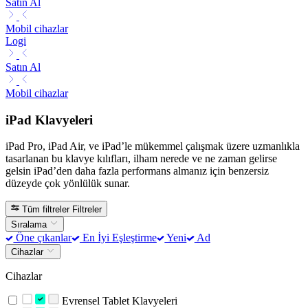
Satın Al
Mobil cihazlar
Logi
Satın Al
Mobil cihazlar
iPad Klavyeleri
iPad Pro, iPad Air, ve iPad’le mükemmel çalışmak üzere uzmanlıkla
tasarlanan bu klavye kılıfları, ilham nerede ve ne zaman gelirse
gelsin iPad’den daha fazla performans almanız için benzersiz
düzeyde çok yönlülük sunar.
Tüm filtreler
Filtreler
Sıralama
Öne çıkanlar
En İyi Eşleştirme
Yeni
Ad
Cihazlar
Cihazlar
Evrensel Tablet Klavyeleri