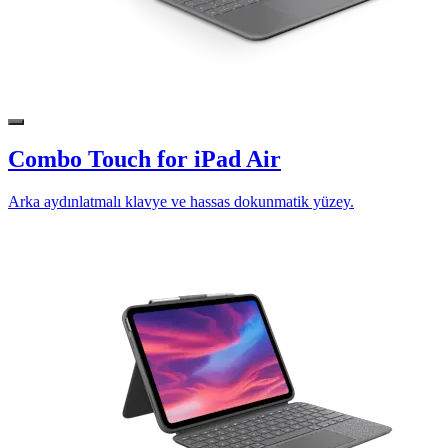
Combo Touch for iPad Air
Arka aydınlatmalı klavye ve hassas dokunmatik yüzey.