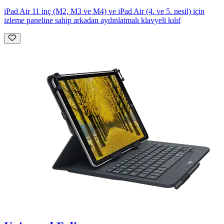
iPad Air 11 inç (M2, M3 ve M4) ve iPad Air (4. ve 5. nesil) için
izleme paneline sahip arkadan aydınlatmalı klavyeli kılıf