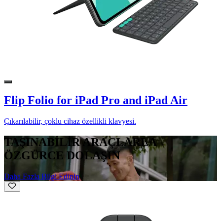
Flip Folio for iPad Pro and iPad Air
Çıkarılabilir, çoklu cihaz özellikli klavyesi.
TAŞINABİLİR ARAÇLARLA
ÖZGÜRCE DOLAŞIN
Daha Fazla Bilgi Edinin