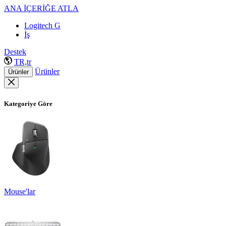
ANA İÇERİĞE ATLA
Logitech G
İş
Destek
TR,tr
Ürünler
Ürünler
Kategoriye Göre
Mouse'lar