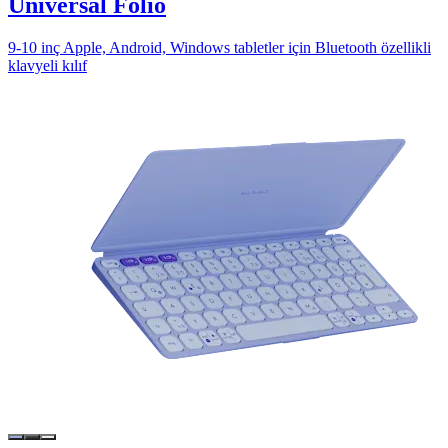
Universal Folio
9-10 inç Apple, Android, Windows tabletler için Bluetooth özellikli
klavyeli kılıf