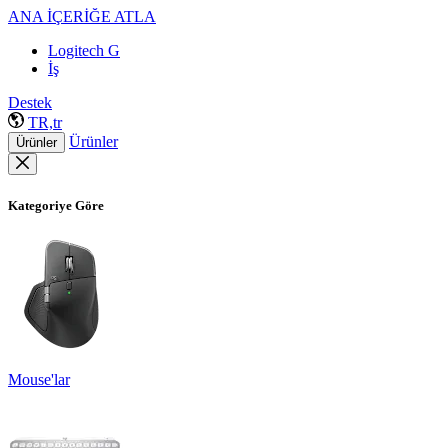
ANA İÇERİĞE ATLA
Logitech G
İş
Destek
TR,tr
Ürünler
Ürünler
Kategoriye Göre
Mouse'lar