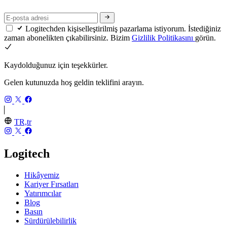
Logitechden kişiselleştirilmiş pazarlama istiyorum. İstediğiniz
zaman abonelikten çıkabilirsiniz. Bizim
Gizlilik Politikasını
görün.
Kaydolduğunuz için teşekkürler.
Gelen kutunuzda hoş geldin teklifini arayın.
TR,tr
Logitech
Hikâyemiz
Kariyer Fırsatları
Yatırımcılar
Blog
Basın
Sürdürülebilirlik