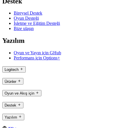
Destek
Bireysel Destek
Oyun Desteği
İşletme ve Eğitim Desteği
Bize ulaşın
Yazılım
Oyun ve Yayın için GHub
Performans için Options+
Logitech
Ürünler
Oyun ve Akış için
Destek
Yazılım