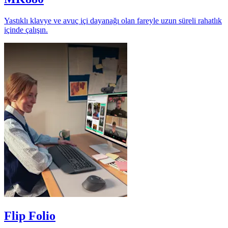
Yastıklı klavye ve avuç içi dayanağı olan fareyle uzun süreli rahatlık
içinde çalışın.
Flip Folio