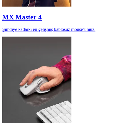
MX Master 4
Şimdiye kadarki en gelişmiş kablosuz mouse’umuz.