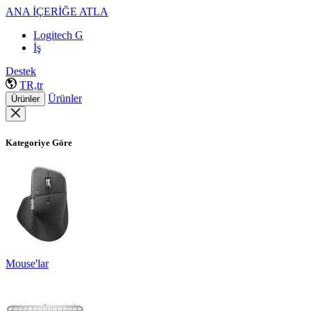
ANA İÇERİĞE ATLA
Logitech G
İş
Destek
TR,tr
Ürünler
Ürünler
Kategoriye Göre
Mouse'lar