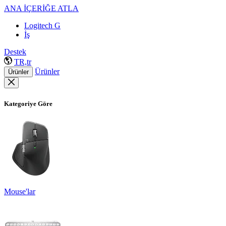
ANA İÇERİĞE ATLA
Logitech G
İş
Destek
TR,tr
Ürünler
Ürünler
Kategoriye Göre
Mouse'lar