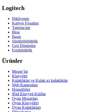
Logitech
Hikâyemiz
Kariyer Fırsatları
Yatırımcılar
Blog
Basın
Sürdürülebilirlik
Geri Dönüşüm
Erişilebilirlik
Ürünler
Mouse’lar
Klavyeler
Kulaklıklar ve Kulak içi kulaklıklar
Web Kameraları
Hoparlörler
iPad Klavyeli Kılıflar
Oyun Mouseları
Oyun Klavyeleri
Oyun Kulaklıkları
Mikrofonlar