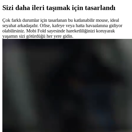
Sizi daha ileri taşımak için tasarlandı
Çok farklı durumlar için tasarlanan bu katlanabilir mouse, ideal
seyahat arkadaşıdır. Ofise, kafeye veya hatta havaalanına gidiyor
olabilirsiniz. Mobi Fold sayesinde hareketliliğinizi koruyarak
yaşamın sizi götürdüğü her yere gidin.