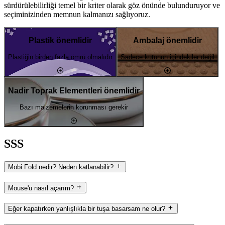
sürdürülebilirliği temel bir kriter olarak göz önünde bulunduruyor ve
seçiminizinden memnun kalmanızı sağlıyoruz.
Plastik önemlidir
Ambalaj önemlidir
Plastiğin birden fazla ömrü olmalıdır
Sadece kutunun içindekiler değil
Nadir Toprak Elementleri önemlidir
Bazı malzemelerin korunması gerekir
SSS
Mobi Fold nedir? Neden katlanabilir?
Mouse'u nasıl açarım?
Eğer kapatırken yanlışlıkla bir tuşa basarsam ne olur?