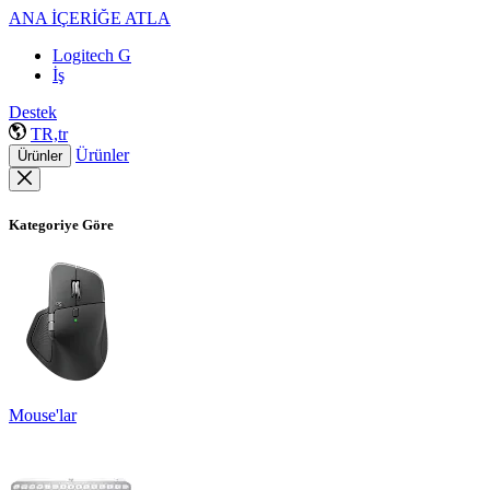
ANA İÇERİĞE ATLA
Logitech G
İş
Destek
TR,tr
Ürünler
Ürünler
Kategoriye Göre
Mouse'lar