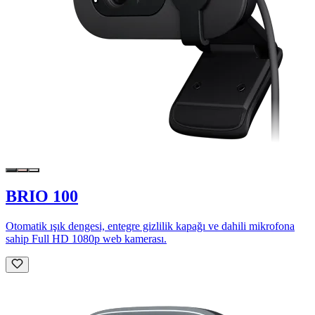
BRIO 100
Otomatik ışık dengesi, entegre gizlilik kapağı ve dahili mikrofona
sahip Full HD 1080p web kamerası.