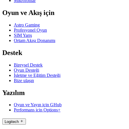
Mikrofonlar
Oyun ve Akış için
Astro Gaming
Profesyonel Oyun
SIM Yarış
Ortam Akışı Donanımı
Destek
Bireysel Destek
Oyun Desteği
İşletme ve Eğitim Desteği
Bize ulaşın
Yazılım
Oyun ve Yayın için GHub
Performans için Options+
Logitech