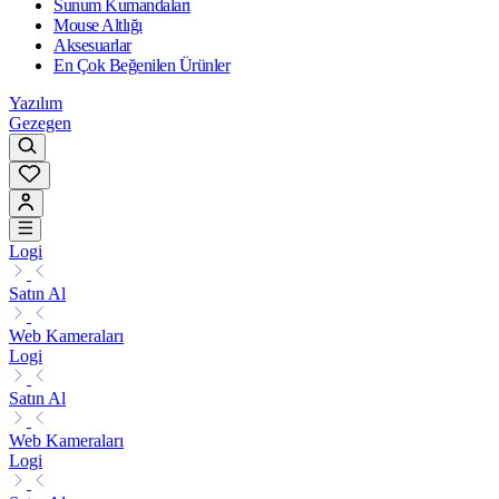
Sunum Kumandaları
Mouse Altlığı
Aksesuarlar
En Çok Beğenilen Ürünler
Yazılım
Gezegen
Logi
Satın Al
Web Kameraları
Logi
Satın Al
Web Kameraları
Logi