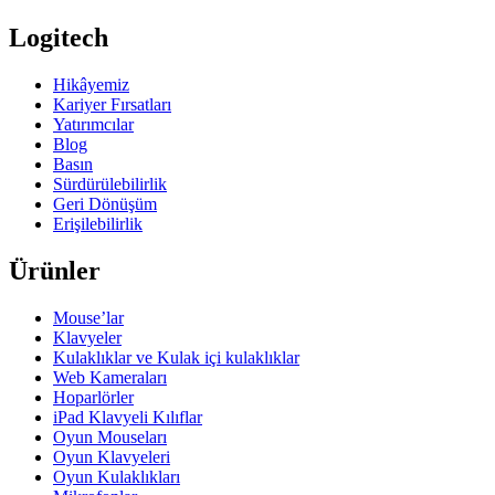
Logitech
Hikâyemiz
Kariyer Fırsatları
Yatırımcılar
Blog
Basın
Sürdürülebilirlik
Geri Dönüşüm
Erişilebilirlik
Ürünler
Mouse’lar
Klavyeler
Kulaklıklar ve Kulak içi kulaklıklar
Web Kameraları
Hoparlörler
iPad Klavyeli Kılıflar
Oyun Mouseları
Oyun Klavyeleri
Oyun Kulaklıkları