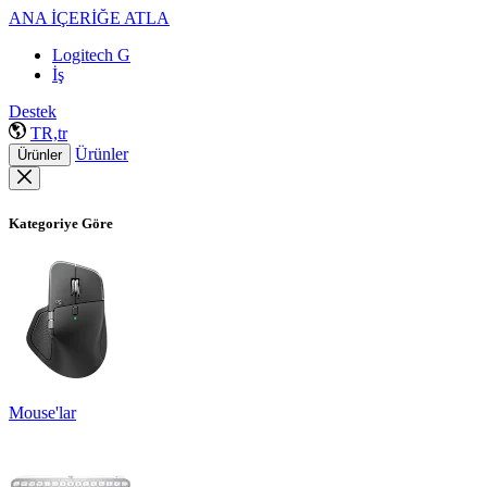
ANA İÇERİĞE ATLA
Logitech G
İş
Destek
TR,tr
Ürünler
Ürünler
Kategoriye Göre
Mouse'lar