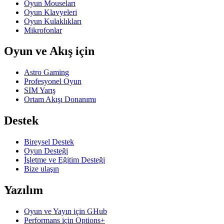
Oyun Mouseları
Oyun Klavyeleri
Oyun Kulaklıkları
Mikrofonlar
Oyun ve Akış için
Astro Gaming
Profesyonel Oyun
SIM Yarış
Ortam Akışı Donanımı
Destek
Bireysel Destek
Oyun Desteği
İşletme ve Eğitim Desteği
Bize ulaşın
Yazılım
Oyun ve Yayın için GHub
Performans için Options+