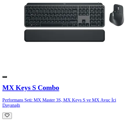
MX Keys S Combo
Performans Seti: MX Master 3S, MX Keys S ve MX Avuç İçi
Dayanağı