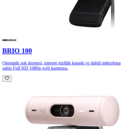
BRIO 100
Otomatik ışık dengesi, entegre gizlilik kapağı ve dahili mikrofona
sahip Full HD 1080p web kamerası.