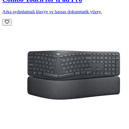
Arka aydınlatmalı klavye ve hassas dokunmatik yüzey.