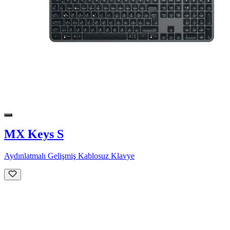
MX Keys S
Aydınlatmalı Gelişmiş Kablosuz Klavye