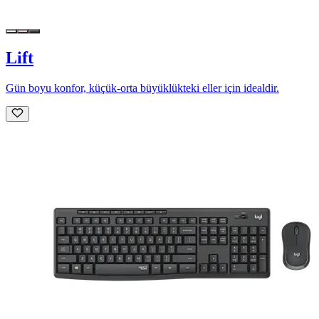
Lift
Gün boyu konfor, küçük-orta büyüklükteki eller için idealdir.