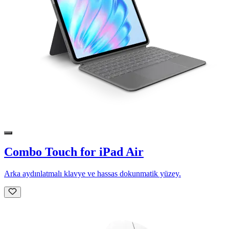
Combo Touch for iPad Air
Arka aydınlatmalı klavye ve hassas dokunmatik yüzey.