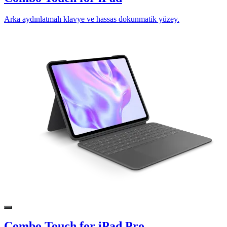
Arka aydınlatmalı klavye ve hassas dokunmatik yüzey.
Combo Touch for iPad Pro