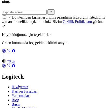
olun.
Logitechden kişiselleştirilmiş pazarlama istiyorum. İstediğiniz
zaman abonelikten çıkabilirsiniz. Bizim
Gizlilik Politikasını
görün.
Kaydolduğunuz için teşekkürler.
Gelen kutunuzda hoş geldin teklifini arayın.
TR,tr
Logitech
Hikâyemiz
Kariyer Fırsatları
Yatırımcılar
Blog
Basın