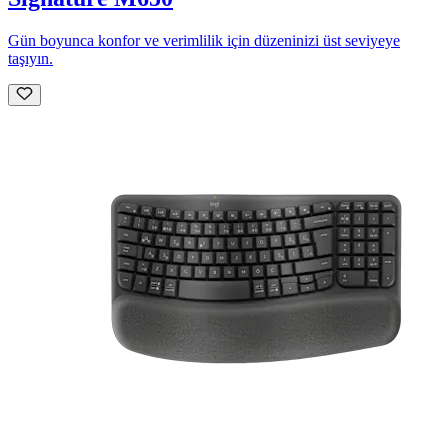
Gün boyunca konfor ve verimlilik için düzeninizi üst seviyeye
taşıyın.