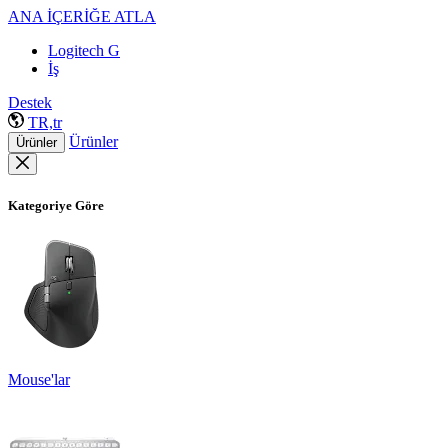
ANA İÇERİĞE ATLA
Logitech G
İş
Destek
TR,tr
Ürünler
Ürünler
Kategoriye Göre
Mouse'lar