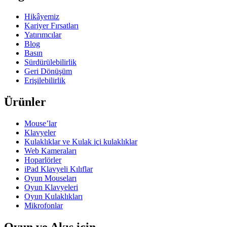
Hikâyemiz
Kariyer Fırsatları
Yatırımcılar
Blog
Basın
Sürdürülebilirlik
Geri Dönüşüm
Erişilebilirlik
Ürünler
Mouse’lar
Klavyeler
Kulaklıklar ve Kulak içi kulaklıklar
Web Kameraları
Hoparlörler
iPad Klavyeli Kılıflar
Oyun Mouseları
Oyun Klavyeleri
Oyun Kulaklıkları
Mikrofonlar
Oyun ve Akış için