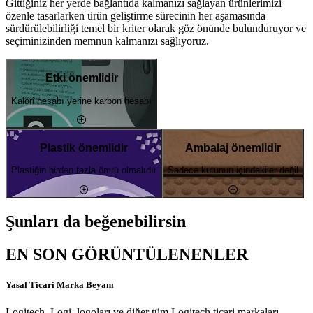
Gittiğiniz her yerde bağlantıda kalmanızı sağlayan ürünlerimizi
özenle tasarlarken ürün geliştirme sürecinin her aşamasında
sürdürülebilirliği temel bir kriter olarak göz önünde bulunduruyor ve
seçiminizinden memnun kalmanızı sağlıyoruz.
Etki önemlidir
Kalori hesabı yerine karbon hesabı
Plastik önemlidir
Ambalaj önemlidir
Plastiğin birden fazla ömrü olmalıdır
Sadece kutunun içindekiler değil
Şunları da beğenebilirsin
EN SON GÖRÜNTÜLENENLER
Yasal Ticari Marka Beyanı
Logitech, Logi, logoları ve diğer tüm Logitech ticari markaları,