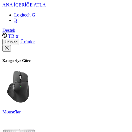
ANA İÇERİĞE ATLA
Logitech G
İş
Destek
TR,tr
Ürünler
Ürünler
Kategoriye Göre
Mouse'lar