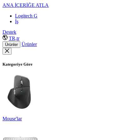
ANA İÇERİĞE ATLA
Logitech G
İş
Destek
TR,tr
Ürünler
Ürünler
Kategoriye Göre
Mouse'lar