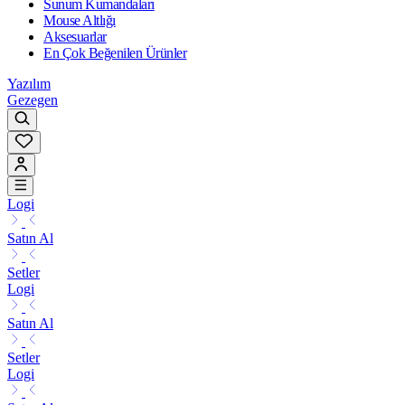
Sunum Kumandaları
Mouse Altlığı
Aksesuarlar
En Çok Beğenilen Ürünler
Yazılım
Gezegen
Logi
Satın Al
Setler
Logi
Satın Al
Setler
Logi