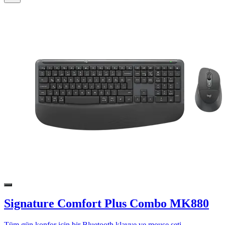
Signature Comfort Plus Combo MK880
Tüm gün konfor için bir Bluetooth klavye ve mouse seti