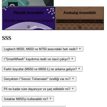
Plastik önemlidir
Ambalaj önemlidir
Plastiğin birden fazla ömrü olmalıdır
Sadece kutunun içindekiler değil
SSS
Logitech M550, M650 ve M750 arasındaki fark nedir?
\"SmartWheel\" kaydırma nedir ve nasıl çalışır?
Farklı boyutlar (M650 ve M650 L) ne anlama geliyor?
Gerçekten \"Sessiz Tıklamalar\" özelliği var mı?
Pil ne kadar süre dayanıyor ve şarj edilebilir mi?
Solaklar M650'yi kullanabilir mi?