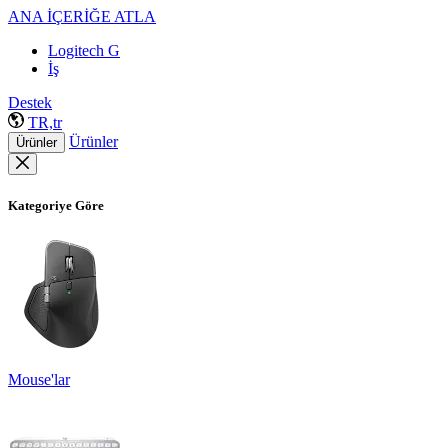
ANA İÇERİĞE ATLA
Logitech G
İş
Destek
TR,tr
Ürünler
Ürünler
Kategoriye Göre
Mouse'lar