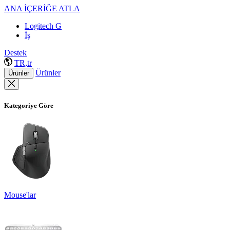
ANA İÇERİĞE ATLA
Logitech G
İş
Destek
TR,tr
Ürünler
Ürünler
Kategoriye Göre
Mouse'lar