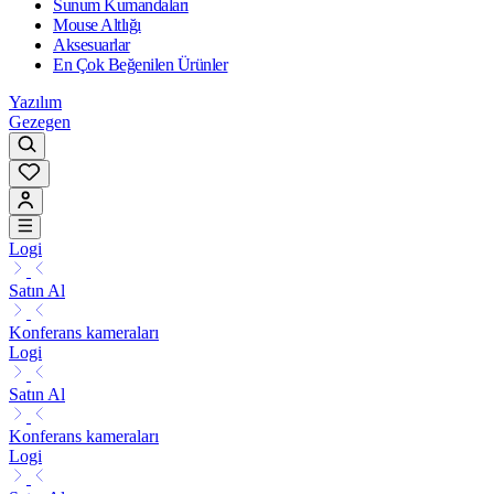
Sunum Kumandaları
Mouse Altlığı
Aksesuarlar
En Çok Beğenilen Ürünler
Yazılım
Gezegen
Logi
Satın Al
Konferans kameraları
Logi
Satın Al
Konferans kameraları
Logi