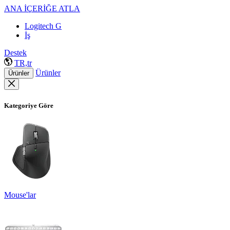
ANA İÇERİĞE ATLA
Logitech G
İş
Destek
TR,tr
Ürünler
Ürünler
Kategoriye Göre
Mouse'lar