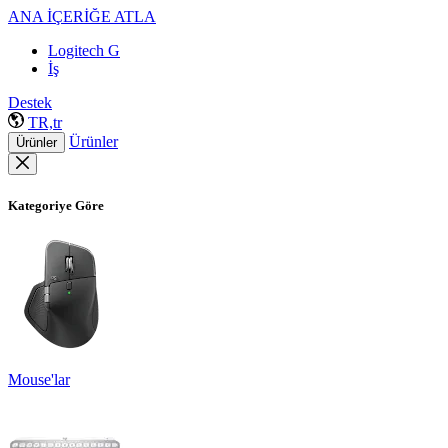
ANA İÇERİĞE ATLA
Logitech G
İş
Destek
TR,tr
Ürünler
Ürünler
Kategoriye Göre
Mouse'lar