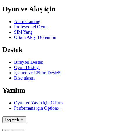
Oyun ve Akış için
Astro Gaming
Profesyonel Oyun
SIM Yarış
Ortam Akışı Donanımı
Destek
Bireysel Destek
Oyun Desteği
İşletme ve Eğitim Desteği
Bize ulaşın
Yazılım
Oyun ve Yayın için GHub
Performans için Options+
Logitech