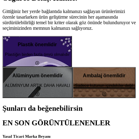
Gittiğiniz her yerde bağlantıda kalmanızı sağlayan ürünlerimizi
özenle tasarlarken ürün geliştirme sürecinin her aşamasında
sürdürülebilirliği temel bir kriter olarak göz önünde bulunduruyor ve
seçiminizinden memnun kalmanızı sağlıyoruz.
Plastik önemlidir
Plastiğin birden fazla ömrü olmalıdır
Alüminyum önemlidir
Ambalaj önemlidir
ALÜMİNYUM ARTIK DAHA HAVALI
Sadece kutunun içindekiler değil
Şunları da beğenebilirsin
EN SON GÖRÜNTÜLENENLER
Yasal Ticari Marka Beyanı