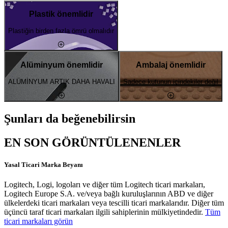
Plastik önemlidir
Plastiğin birden fazla ömrü olmalıdır
Alüminyum önemlidir
Ambalaj önemlidir
ALÜMİNYUM ARTIK DAHA HAVALI
Sadece kutunun içindekiler değil
Şunları da beğenebilirsin
EN SON GÖRÜNTÜLENENLER
Yasal Ticari Marka Beyanı
Logitech, Logi, logoları ve diğer tüm Logitech ticari markaları,
Logitech Europe S.A. ve/veya bağlı kuruluşlarının ABD ve diğer
ülkelerdeki ticari markaları veya tescilli ticari markalarıdır. Diğer tüm
üçüncü taraf ticari markaları ilgili sahiplerinin mülkiyetindedir.
Tüm
ticari markaları görün