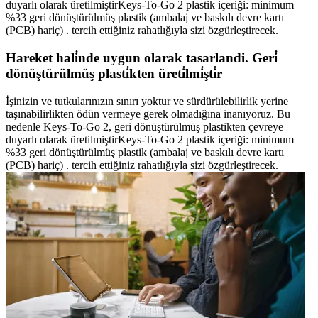
duyarlı olarak üretilmiştirKeys-To-Go 2 plastik içeriği: minimum
%33 geri dönüştürülmüş plastik (ambalaj ve baskılı devre kartı
(PCB) hariç) . tercih ettiğiniz rahatlığıyla sizi özgürleştirecek.
Hareket hali̇nde uygun olarak tasarlandi. Geri̇
dönüştürülmüş plasti̇kten üreti̇lmi̇şti̇r
İşinizin ve tutkularınızın sınırı yoktur ve sürdürülebilirlik yerine
taşınabilirlikten ödün vermeye gerek olmadığına inanıyoruz. Bu
nedenle Keys-To-Go 2, geri dönüştürülmüş plastikten çevreye
duyarlı olarak üretilmiştirKeys-To-Go 2 plastik içeriği: minimum
%33 geri dönüştürülmüş plastik (ambalaj ve baskılı devre kartı
(PCB) hariç) . tercih ettiğiniz rahatlığıyla sizi özgürleştirecek.