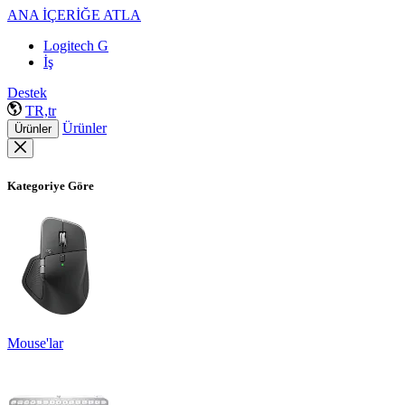
ANA İÇERİĞE ATLA
Logitech G
İş
Destek
TR,tr
Ürünler
Ürünler
Kategoriye Göre
Mouse'lar