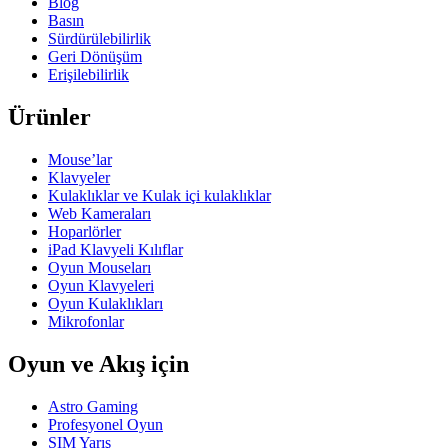
Blog
Basın
Sürdürülebilirlik
Geri Dönüşüm
Erişilebilirlik
Ürünler
Mouse’lar
Klavyeler
Kulaklıklar ve Kulak içi kulaklıklar
Web Kameraları
Hoparlörler
iPad Klavyeli Kılıflar
Oyun Mouseları
Oyun Klavyeleri
Oyun Kulaklıkları
Mikrofonlar
Oyun ve Akış için
Astro Gaming
Profesyonel Oyun
SIM Yarış