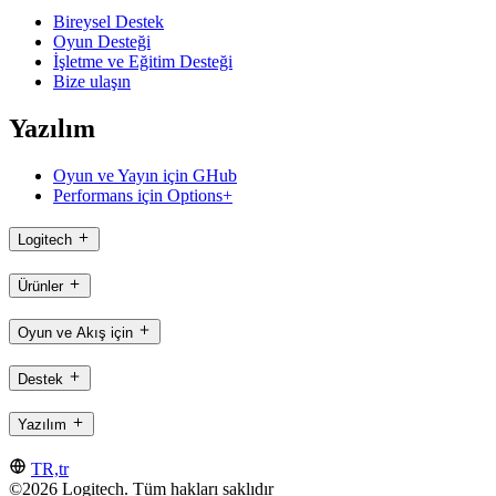
Bireysel Destek
Oyun Desteği
İşletme ve Eğitim Desteği
Bize ulaşın
Yazılım
Oyun ve Yayın için GHub
Performans için Options+
Logitech
Ürünler
Oyun ve Akış için
Destek
Yazılım
TR,tr
©2026 Logitech. Tüm hakları saklıdır