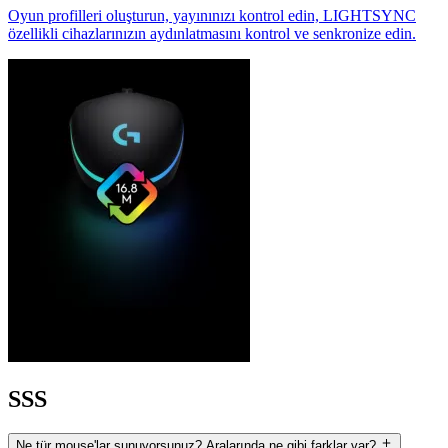
Oyun profilleri oluşturun, yayınınızı kontrol edin, LIGHTSYNC
özellikli cihazlarınızın aydınlatmasını kontrol ve senkronize edin.
SSS
Ne tür mouse'lar sunuyorsunuz? Aralarında ne gibi farklar var?