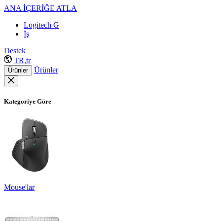
ANA İÇERİĞE ATLA
Logitech G
İş
Destek
TR,tr
Ürünler
Ürünler
Kategoriye Göre
Mouse'lar