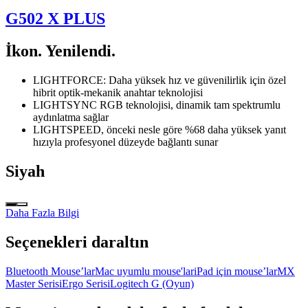
G502 X PLUS
İkon. Yenilendi.
LIGHTFORCE: Daha yüksek hız ve güvenilirlik için özel
hibrit optik-mekanik anahtar teknolojisi
LIGHTSYNC RGB teknolojisi, dinamik tam spektrumlu
aydınlatma sağlar
LIGHTSPEED, önceki nesle göre %68 daha yüksek yanıt
hızıyla profesyonel düzeyde bağlantı sunar
Siyah
Daha Fazla Bilgi
Seçenekleri daraltın
Bluetooth Mouse’lar
Mac uyumlu mouse'lar
iPad için mouse’lar
MX
Master Serisi
Ergo Serisi
Logitech G (Oyun)