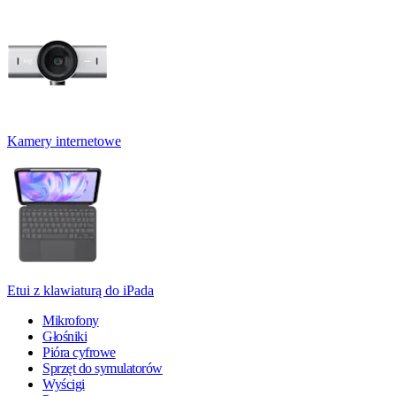
Kamery internetowe
Etui z klawiaturą do iPada
Mikrofony
Głośniki
Pióra cyfrowe
Sprzęt do symulatorów
Wyścigi