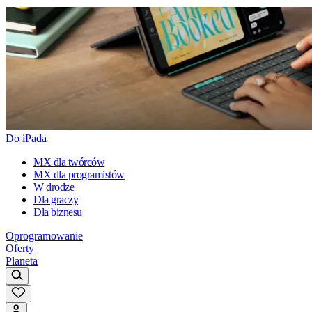
Do iPada
MX dla twórców
MX dla programistów
W drodze
Dla graczy
Dla biznesu
Oprogramowanie
Oferty
Planeta