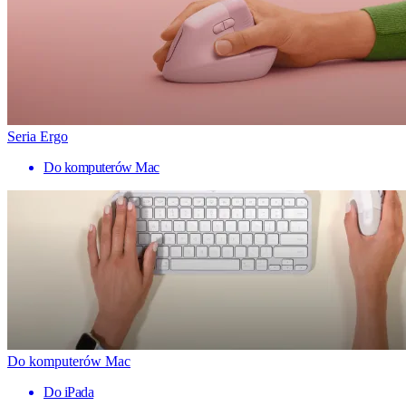
Seria Ergo
Do komputerów Mac
Do komputerów Mac
Do iPada