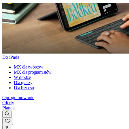
Do iPada
MX dla twórców
MX dla programistów
W drodze
Dla graczy
Dla biznesu
Oprogramowanie
Oferty
Planeta