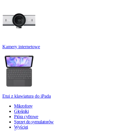
Kamery internetowe
Etui z klawiaturą do iPada
Mikrofony
Głośniki
Pióra cyfrowe
Sprzęt do symulatorów
Wyścigi