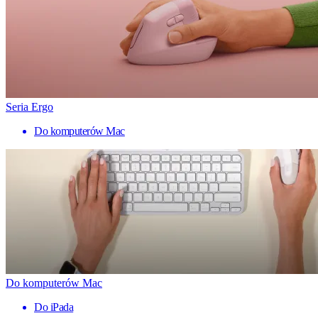
Seria Ergo
Do komputerów Mac
Do komputerów Mac
Do iPada