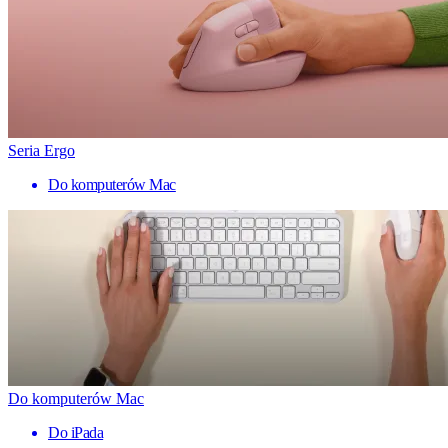
Seria Ergo
Do komputerów Mac
Do komputerów Mac
Do iPada