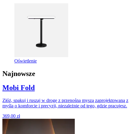
Oświetlenie
Najnowsze
Mobi Fold
Złóż, spakuj i ruszaj w drogę z przenośną myszą zaprojektowaną z
myślą o komforcie i precyzji, niezależnie od tego, gdzie pracujesz.
369,00 zł