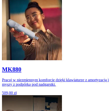
MK880
Pracuj w niezmiennym komforcie dzięki klawiaturze z amortyzacją i
myszy z podpórką pod nadgarstki.
509,00 zł