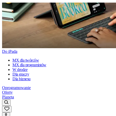
Do iPada
MX dla twórców
MX dla programistów
W drodze
Dla graczy
Dla biznesu
Oprogramowanie
Oferty
Planeta