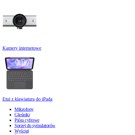
Kamery internetowe
Etui z klawiaturą do iPada
Mikrofony
Głośniki
Pióra cyfrowe
Sprzęt do symulatorów
Wyścigi