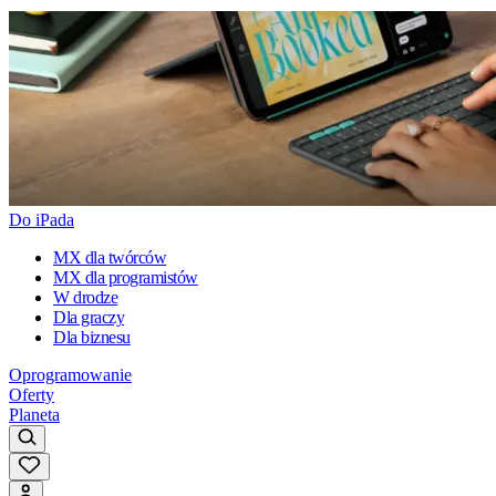
Do iPada
MX dla twórców
MX dla programistów
W drodze
Dla graczy
Dla biznesu
Oprogramowanie
Oferty
Planeta