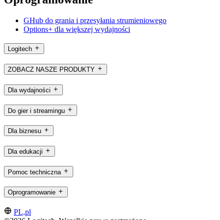
GHub do grania i przesyłania strumieniowego
Options+ dla większej wydajności
Logitech
ZOBACZ NASZE PRODUKTY
Dla wydajności
Do gier i streamingu
Dla biznesu
Dla edukacji
Pomoc techniczna
Oprogramowanie
PL,pl