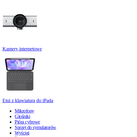
Kamery internetowe
Etui z klawiaturą do iPada
Mikrofony
Głośniki
Pióra cyfrowe
Sprzęt do symulatorów
Wyścigi