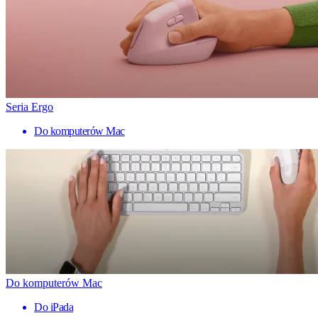
Seria Ergo
Do komputerów Mac
Do komputerów Mac
Do iPada