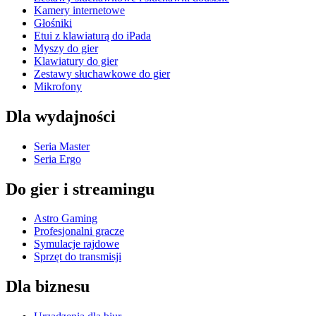
Kamery internetowe
Głośniki
Etui z klawiaturą do iPada
Myszy do gier
Klawiatury do gier
Zestawy słuchawkowe do gier
Mikrofony
Dla wydajności
Seria Master
Seria Ergo
Do gier i streamingu
Astro Gaming
Profesjonalni gracze
Symulacje rajdowe
Sprzęt do transmisji
Dla biznesu