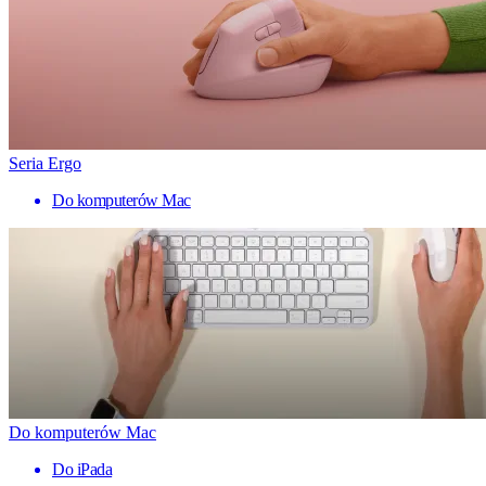
Seria Ergo
Do komputerów Mac
Do komputerów Mac
Do iPada