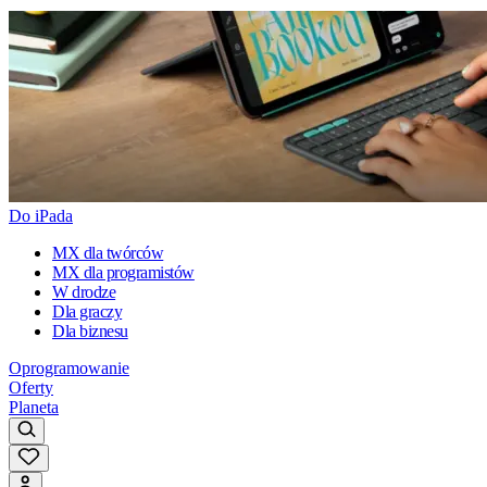
Do iPada
MX dla twórców
MX dla programistów
W drodze
Dla graczy
Dla biznesu
Oprogramowanie
Oferty
Planeta