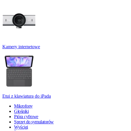
Kamery internetowe
Etui z klawiaturą do iPada
Mikrofony
Głośniki
Pióra cyfrowe
Sprzęt do symulatorów
Wyścigi