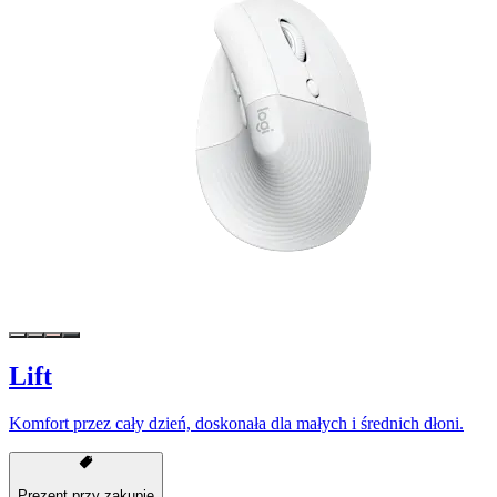
Lift
Komfort przez cały dzień, doskonała dla małych i średnich dłoni.
Prezent przy zakupie