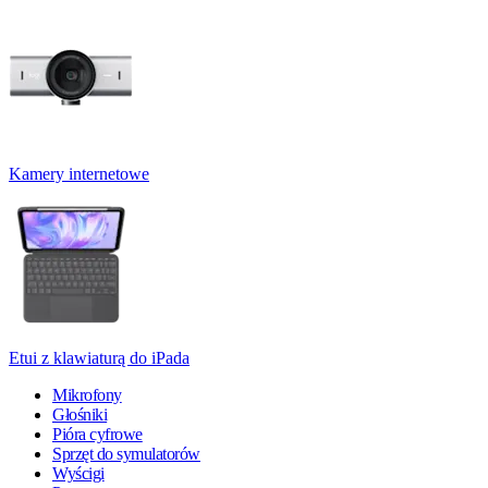
Kamery internetowe
Etui z klawiaturą do iPada
Mikrofony
Głośniki
Pióra cyfrowe
Sprzęt do symulatorów
Wyścigi