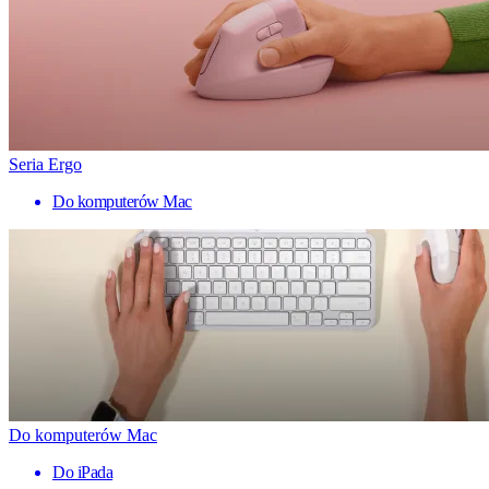
Seria Ergo
Do komputerów Mac
Do komputerów Mac
Do iPada