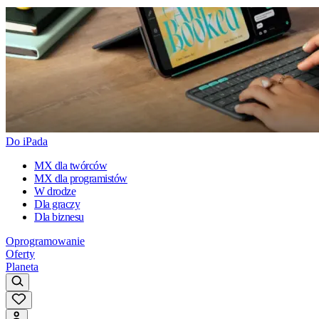
Do iPada
MX dla twórców
MX dla programistów
W drodze
Dla graczy
Dla biznesu
Oprogramowanie
Oferty
Planeta