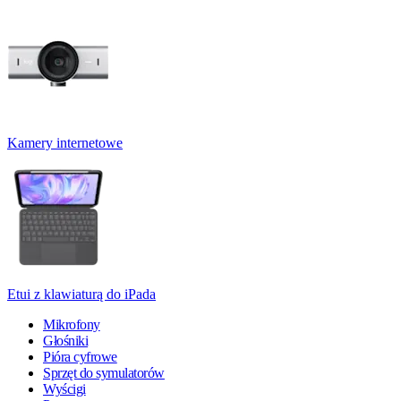
Kamery internetowe
Etui z klawiaturą do iPada
Mikrofony
Głośniki
Pióra cyfrowe
Sprzęt do symulatorów
Wyścigi