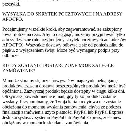
przesyłki.
WYSYŁKA DO SKRYTEK POCZTOWYCH I NA ADRESY
APO/FPO.
Podejmujemy wszelkie kroki, aby zagwarantować, ze zakupiony
towar dotrze na czas. Aby to osiągnąć, możemy przyjmować tylko
adresy fizyczne (nie przyjmujemy skrytek pocztowych ani adresów
APO/FPO). Wszystkie dostawy odbywają się od poniedziałku do
piątku, z wyłączeniem świąt. Może być wymagany podpis przy
odbiorze.
KIEDY ZOSTANIE DOSTARCZONE MOJE ZALEGŁE
ZAMÓWIENIE?
Mimo że staramy się przechowywać w magazynie pełną gamę
produktów, czasem dostawa poszczególnych produktów może być
opóźniona. Zazwyczaj produkt będzie dostępny w ciągu kilku dni.
Otrzymasz powiadomienie e-mail, gdy tylko produkt zostanie
wysłany. Przypominamy, że Twoja karta kredytowa nie zostanie
obciążona do momentu wysłania zamówienia, chyba że podczas
finalizacji zamówienia użyto płatności PayPal lub PayPal Express.
Jeśli korzystasz z systemu PayPal lub PayPal Express, zostaniesz
obciążony w momencie składania zamówienia.