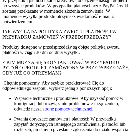
W przypadku płatności kartą kredytową obciążenie nastąpi dopiero
po wysyłce produktów. W przypadku płatności przez PayPal środki
zostaną przekazane w momencie złożenia zamówienia. W
momencie wysyłki produktu otrzymasz wiadomość e-mail z
potwierdzeniem.
JAK WYGLĄDA POLITYKA ZWROTU PŁATNOŚCI W
PRZYPADKU ZAMÓWIEŃ W PRZEDSPRZEDAŻY?
Produkty dostępne w przedsprzedaży są objęte polityką zwrotu
płatności w ciągu 30 dni od dnia wysyłki.
Z KIM MOŻNA SIĘ SKONTAKTOWAĆ W PRZYPADKU
PYTAŃ O PRODUKT ZAMÓWIONY W PRZEDSPRZEDAŻY,
GDY JUŻ GO OTRZYMAM?
Chętnie pomożemy. Aby szybko przekierować Cię do
odpowiedniego zespołu, wybierz jedną z poniższych opcji:
Wsparcie techniczne i produktowe: Aby uzyskać pomoc w
konfiguracji lub rozwiązaniu problemów z urządzeniem,
odwiedź naszą
stronę pomocy technicznej
.
Pytania dotyczące zamówień i płatności: W przypadku
zapytań dotyczących istniejącego zamówienia, płatności lub
rozliczeń, prosimy o przesłanie zgłoszenia do działu wsparcia