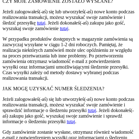
CZY MOJE ZAMÓWIENIE ZOSTAŁO WYSŁANE?
Jeżeli zalogowałeś(-aś) się lub utworzyłeś(-aś) nowe konto podczas
realizowania transakcji, możesz wyszukać swoje zamówienie i
śledzić przesyłkę
tutaj
. Jeżeli dokonałeś(-aś) zakupu jako gość,
wyszukaj swoje zamówienie
tutaj
.
W przypadku produktów dostępnych w magazynie zamówienia są
zazwyczaj wysyłane w ciągu 1-2 dni roboczych. Pamiętaj, że
realizacja niektórych zamówień może ulec opóźnieniu ze względu
na proces przetwarzania lub inne problemy. Po przetworzeniu
zamówienia otrzymasz wiadomość e-mail z potwierdzeniem
wysyłki oraz informacjami umożliwiającymi śledzenie przesyłki.
Czas wysyłki zależy od metody dostawy wybranej podczas
realizowania transakcji.
JAK MOGĘ UZYSKAĆ NUMER ŚLEDZENIA?
Jeżeli zalogowałeś(-aś) się lub utworzyłeś(-aś) nowe konto podczas
realizowania transakcji, możesz wyszukać swoje zamówienie i
sprawdzić informacje o śledzeniu przesyłki
tutaj
. Jeżeli dokonałeś(-
aś) zakupu jako gość, wyszukaj swoje zamówienie i sprawdź
informacje o śledzeniu przesyłki
tutaj
.
Gdy zamówienie zostanie wysłane, otrzymasz również wiadomość
e-mail z potwierdzeniem wysyłki oraz informacjami o śledzeniu