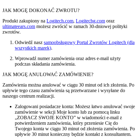
JAK MOGĘ DOKONAĆ ZWROTU?
Produkt zakupiony na
Logitech.com
,
Logitechg.com
oraz
ultimateears.com
możesz zwrócić w ramach 30-dniowej polityki
zwrotów.
Odwiedź nasz
samoobsługowy Portal Zwrotów Logitech (dla
wszystkich marek)
.
Wprowadź numer zamówienia oraz adres e-mail użyty
podczas składania zamówienia.
JAK MOGĘ ANULOWAĆ ZAMÓWIENIE?
Zamówienia można anulować w ciągu 30 minut od ich złożenia. Po
upływie tego czasu zamówienia są przetwarzane i wysyłane do
naszego centrum realizacji.
Zalogowani posiadacze konta: Możesz łatwo anulować swoje
zamówienie w sekcji Moje konto lub za pomocą linku
„ZOBACZ SWOJE KONTO” w wiadomości e-mail z
potwierdzeniem zamówienia, który przeniesie Cię do
Twojego konta w ciągu 30 minut od złożenia zamówienia. Po
upływie 30 minut konieczny będzie kontakt z konsultantem.