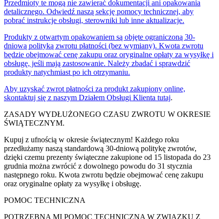
Przedmioty te mogą nie zawierać dokumentacji ani opakowania
detalicznego. Odwiedź naszą sekcję pomocy technicznej, aby
pobrać instrukcje obsługi, sterowniki lub inne aktualizacje.
Produkty z otwartym opakowaniem są objęte ograniczoną 30-
dniową polityką zwrotu płatności (bez wymiany). Kwota zwrotu
będzie obejmować cenę zakupu oraz oryginalne opłaty za wysyłkę i
obsługę, jeśli mają zastosowanie. Należy zbadać i sprawdzić
produkty natychmiast po ich otrzymaniu.
Aby uzyskać zwrot płatności za produkt zakupiony online,
skontaktuj się z naszym Działem Obsługi Klienta
tutaj
.
ZASADY WYDŁUŻONEGO CZASU ZWROTU W OKRESIE
ŚWIĄTECZNYM.
Kupuj z ufnością w okresie świątecznym! Każdego roku
przedłużamy naszą standardową 30-dniową politykę zwrotów,
dzięki czemu prezenty świąteczne zakupione od 15 listopada do 23
grudnia można zwrócić z dowolnego powodu do 31 stycznia
następnego roku. Kwota zwrotu będzie obejmować cenę zakupu
oraz oryginalne opłaty za wysyłkę i obsługę.
POMOC TECHNICZNA
POTRZEBNA MI POMOC TECHNICZNA W ZWIĄZKU Z