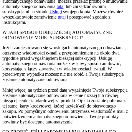
automatycznego odnawiania, możesz przesłać prośbę o anulowanie
automatycznego odnawiania
tutaj
lub zarządzać swoimi
subskrypcjami na stronie
Usługi
swojego konta. Możesz również
wyszukać swoje zamówienie
tutaj
i postępować zgodnie z
instrukcjami.
W JAKI SPOSÓB ODBĘDZIE SIĘ AUTOMATYCZNE
ODNOWIENIE MOJEJ SUBSKRYPCJI?
Jeżeli zarejestrowano się w usługach automatycznego odnawiania,
otrzymasz wiadomości e-mail z przypomnieniem na około dwa
tygodnie przed wygaśnięciem bieżącej subskrypcji. Usługę
automatycznego odnawiania możesz w łatwy sposób anulować,
korzystając z łączy zawartych w wiadomościach e-mail. W
przeciwnym wypadku możesz nic nie robić, a Twoja subskrypcja
zostanie automatycznie odnowiona.
Mniej więcej na tydzień przed datą wygaśnięcia Twoja subskrypcja
zostanie automatycznie odnowiona w cenie niższej lub równej
bieżącej cenie standardowej za produkt. Opłata zostanie pobrana z
tej samej karty kredytowej, której użyłeś(-aś) do pierwotnego
zakupu. Po pomyślnym odnowieniu otrzymasz wiadomość e-mail z
potwierdzeniem automatycznego odnowienia. Twoje produkty
powinny być dostępne automatycznie.
CO ZROBIĆ, JEŚLI ZAPOMNIAŁEM(-AM) HASŁA DO