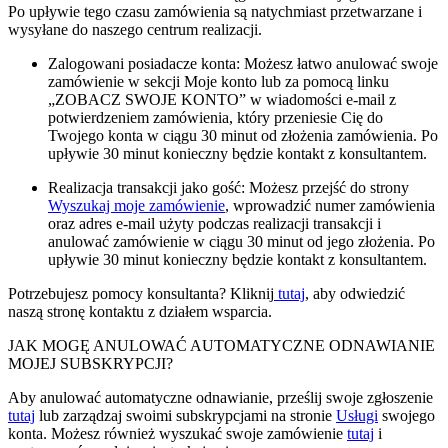
Po upływie tego czasu zamówienia są natychmiast przetwarzane i
wysyłane do naszego centrum realizacji.
Zalogowani posiadacze konta: Możesz łatwo anulować swoje
zamówienie w sekcji Moje konto lub za pomocą linku
„ZOBACZ SWOJE KONTO” w wiadomości e-mail z
potwierdzeniem zamówienia, który przeniesie Cię do
Twojego konta w ciągu 30 minut od złożenia zamówienia. Po
upływie 30 minut konieczny będzie kontakt z konsultantem.
Realizacja transakcji jako gość: Możesz przejść do strony
Wyszukaj moje zamówienie
, wprowadzić numer zamówienia
oraz adres e-mail użyty podczas realizacji transakcji i
anulować zamówienie w ciągu 30 minut od jego złożenia. Po
upływie 30 minut konieczny będzie kontakt z konsultantem.
Potrzebujesz pomocy konsultanta? Kliknij
tutaj
, aby odwiedzić
naszą stronę kontaktu z działem wsparcia.
JAK MOGĘ ANULOWAĆ AUTOMATYCZNE ODNAWIANIE
MOJEJ SUBSKRYPCJI?
Aby anulować automatyczne odnawianie, prześlij swoje zgłoszenie
tutaj
lub zarządzaj swoimi subskrypcjami na stronie
Usługi
swojego
konta. Możesz również wyszukać swoje zamówienie
tutaj
i