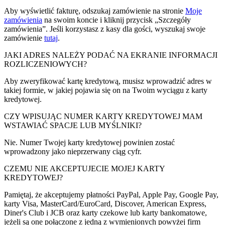
Aby wyświetlić fakturę, odszukaj zamówienie na stronie
Moje
zamówienia
na swoim koncie i kliknij przycisk „Szczegóły
zamówienia”. Jeśli korzystasz z kasy dla gości, wyszukaj swoje
zamówienie
tutaj
.
JAKI ADRES NALEŻY PODAĆ NA EKRANIE INFORMACJI
ROZLICZENIOWYCH?
Aby zweryfikować kartę kredytową, musisz wprowadzić adres w
takiej formie, w jakiej pojawia się on na Twoim wyciągu z karty
kredytowej.
CZY WPISUJĄC NUMER KARTY KREDYTOWEJ MAM
WSTAWIAĆ SPACJE LUB MYŚLNIKI?
Nie. Numer Twojej karty kredytowej powinien zostać
wprowadzony jako nieprzerwany ciąg cyfr.
CZEMU NIE AKCEPTUJECIE MOJEJ KARTY
KREDYTOWEJ?
Pamiętaj, że akceptujemy płatności PayPal, Apple Pay, Google Pay,
karty Visa, MasterCard/EuroCard, Discover, American Express,
Diner's Club i JCB oraz karty czekowe lub karty bankomatowe,
jeżeli są one połączone z jedną z wymienionych powyżej firm