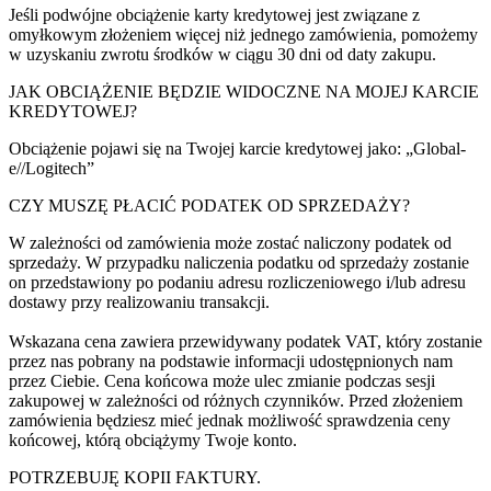
Jeśli podwójne obciążenie karty kredytowej jest związane z
omyłkowym złożeniem więcej niż jednego zamówienia, pomożemy
w uzyskaniu zwrotu środków w ciągu 30 dni od daty zakupu.
JAK OBCIĄŻENIE BĘDZIE WIDOCZNE NA MOJEJ KARCIE
KREDYTOWEJ?
Obciążenie pojawi się na Twojej karcie kredytowej jako: „Global-
e//Logitech”
CZY MUSZĘ PŁACIĆ PODATEK OD SPRZEDAŻY?
W zależności od zamówienia może zostać naliczony podatek od
sprzedaży. W przypadku naliczenia podatku od sprzedaży zostanie
on przedstawiony po podaniu adresu rozliczeniowego i/lub adresu
dostawy przy realizowaniu transakcji.
Wskazana cena zawiera przewidywany podatek VAT, który zostanie
przez nas pobrany na podstawie informacji udostępnionych nam
przez Ciebie. Cena końcowa może ulec zmianie podczas sesji
zakupowej w zależności od różnych czynników. Przed złożeniem
zamówienia będziesz mieć jednak możliwość sprawdzenia ceny
końcowej, którą obciążymy Twoje konto.
POTRZEBUJĘ KOPII FAKTURY.