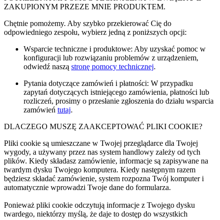
ZAKUPIONYM PRZEZE MNIE PRODUKTEM.
Chętnie pomożemy. Aby szybko przekierować Cię do
odpowiedniego zespołu, wybierz jedną z poniższych opcji:
Wsparcie techniczne i produktowe: Aby uzyskać pomoc w
konfiguracji lub rozwiązaniu problemów z urządzeniem,
odwiedź naszą
stronę pomocy technicznej
.
Pytania dotyczące zamówień i płatności: W przypadku
zapytań dotyczących istniejącego zamówienia, płatności lub
rozliczeń, prosimy o przesłanie zgłoszenia do działu wsparcia
zamówień
tutaj
.
DLACZEGO MUSZĘ ZAAKCEPTOWAĆ PLIKI COOKIE?
Pliki cookie są umieszczane w Twojej przeglądarce dla Twojej
wygody, a używany przez nas system handlowy zależy od tych
plików. Kiedy składasz zamówienie, informacje są zapisywane na
twardym dysku Twojego komputera. Kiedy następnym razem
będziesz składać zamówienie, system rozpozna Twój komputer i
automatycznie wprowadzi Twoje dane do formularza.
Ponieważ pliki cookie odczytują informacje z Twojego dysku
twardego, niektórzy myślą, że daje to dostęp do wszystkich