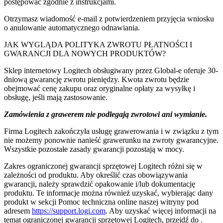
postępować zgodnie z instrukcjami.
Otrzymasz wiadomość e-mail z potwierdzeniem przyjęcia wniosku
o anulowanie automatycznego odnawiania.
JAK WYGLĄDA POLITYKA ZWROTU PŁATNOŚCI I
GWARANCJI DLA NOWYCH PRODUKTÓW?
Sklep internetowy Logitech obsługiwany przez Global-e oferuje 30-
dniową gwarancję zwrotu pieniędzy. Kwota zwrotu będzie
obejmować cenę zakupu oraz oryginalne opłaty za wysyłkę i
obsługę, jeśli mają zastosowanie.
Zamówienia z grawerem nie podlegają zwrotowi ani wymianie.
Firma Logitech zakończyła usługę grawerowania i w związku z tym
nie możemy ponownie nanieść grawerunku na zwroty gwarancyjne.
Wszystkie pozostałe zasady gwarancji pozostają w mocy.
Zakres ograniczonej gwarancji sprzętowej Logitech różni się w
zależności od produktu. Aby określić czas obowiązywania
gwarancji, należy sprawdzić opakowanie i/lub dokumentację
produktu. Te informacje można również uzyskać, wybierając dany
produkt w sekcji Pomoc techniczna online naszej witryny pod
adresem
https://support.logi.com
. Aby uzyskać więcej informacji na
temat ograniczonej gwarancji sprzętowej Logitech, przejdź do
.