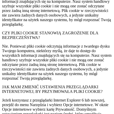
informacji znajdujących się na komputerze. Nasz system handlowy
szyfruje wszystkie pliki cookie i nie mogą one zostać odczytane
przez żadną inną stronę internetową. Plik cookie w rzeczywistości
nie zawiera żadnych danych osobowych, a jedynie unikalny
identyfikator na użytek naszego systemu, by mógł rozpoznać Twoją
przeglądarkę.
CZY PLIKI COOKIE STANOWIĄ ZAGROŻENIE DLA
BEZPIECZEŃSTWA?
Nie. Ponieważ pliki cookie odczytują informacje z twardego dysku
Twojego komputera, niektórzy myślą, że daje to dostęp do
wszystkich informacji znajdujących się na komputerze. Nasz system
handlowy szyfruje wszystkie pliki cookie i nie mogą one zostać
odczytane przez żadną inną stronę internetową. Plik cookie w
rzeczywistości nie zawiera żadnych danych osobowych, a jedynie
unikalny identyfikator na użytek naszego systemu, by mógł
rozpoznać Twoją przeglądarkę.
JAK MAM ZMIENIĆ USTAWIENIA PRZEGLĄDARKI
INTERNETOWEJ, BY PRZYJMOWAŁA PLIKI COOKIE?
Jeżeli korzystasz z przeglądarki Internet Explorer 6 lub nowszej,
przejdź do menu Narzędzia i wybierz Opcje internetowe. W oknie
Opcje internetowe wybierz kartę Prywatność. Domyślnym
ustawieniem przeglądarki jest poziom średni, który umożliwia