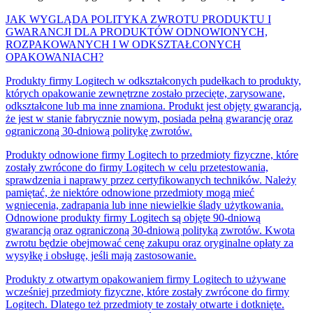
JAK WYGLĄDA POLITYKA ZWROTU PRODUKTU I
GWARANCJI DLA PRODUKTÓW ODNOWIONYCH,
ROZPAKOWANYCH I W ODKSZTAŁCONYCH
OPAKOWANIACH?
Produkty firmy Logitech w odkształconych pudełkach to produkty,
których opakowanie zewnętrzne zostało przecięte, zarysowane,
odkształcone lub ma inne znamiona. Produkt jest objęty gwarancją,
że jest w stanie fabrycznie nowym, posiada pełną gwarancję oraz
ograniczoną 30-dniową politykę zwrotów.
Produkty odnowione firmy Logitech to przedmioty fizyczne, które
zostały zwrócone do firmy Logitech w celu przetestowania,
sprawdzenia i naprawy przez certyfikowanych techników. Należy
pamiętać, że niektóre odnowione przedmioty mogą mieć
wgniecenia, zadrapania lub inne niewielkie ślady użytkowania.
Odnowione produkty firmy Logitech są objęte 90-dniową
gwarancją oraz ograniczoną 30-dniową polityką zwrotów. Kwota
zwrotu będzie obejmować cenę zakupu oraz oryginalne opłaty za
wysyłkę i obsługę, jeśli mają zastosowanie.
Produkty z otwartym opakowaniem firmy Logitech to używane
wcześniej przedmioty fizyczne, które zostały zwrócone do firmy
Logitech. Dlatego też przedmioty te zostały otwarte i dotknięte.