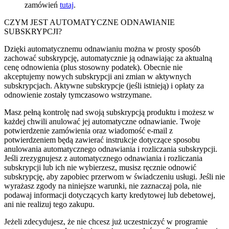
zamówień
tutaj
.
CZYM JEST AUTOMATYCZNE ODNAWIANIE
SUBSKRYPCJI?
Dzięki automatycznemu odnawianiu można w prosty sposób
zachować subskrypcję, automatycznie ją odnawiając za aktualną
cenę odnowienia (plus stosowny podatek). Obecnie nie
akceptujemy nowych subskrypcji ani zmian w aktywnych
subskrypcjach. Aktywne subskrypcje (jeśli istnieją) i opłaty za
odnowienie zostały tymczasowo wstrzymane.
Masz pełną kontrolę nad swoją subskrypcją produktu i możesz w
każdej chwili anulować jej automatyczne odnawianie. Twoje
potwierdzenie zamówienia oraz wiadomość e-mail z
potwierdzeniem będą zawierać instrukcje dotyczące sposobu
anulowania automatycznego odnawiania i rozliczania subskrypcji.
Jeśli zrezygnujesz z automatycznego odnawiania i rozliczania
subskrypcji lub ich nie wybierzesz, musisz ręcznie odnowić
subskrypcję, aby zapobiec przerwom w świadczeniu usługi. Jeśli nie
wyrażasz zgody na niniejsze warunki, nie zaznaczaj pola, nie
podawaj informacji dotyczących karty kredytowej lub debetowej,
ani nie realizuj tego zakupu.
Jeżeli zdecydujesz, że nie chcesz już uczestniczyć w programie