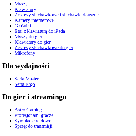
Myszy
Klawiatury
Zestawy słuchawkowe i słuchawki douszne
Kamery internetowe
Głośniki
Etui z klawiaturą do iPada
Myszy do gier
Klawiatury do gier
Zestawy słuchawkowe do gier
Mikrofony
Dla wydajności
Seria Master
Seria Ergo
Do gier i streamingu
Astro Gaming
Profesjonalni gracze
Symulacje rajdowe
Sprzęt do transmisji