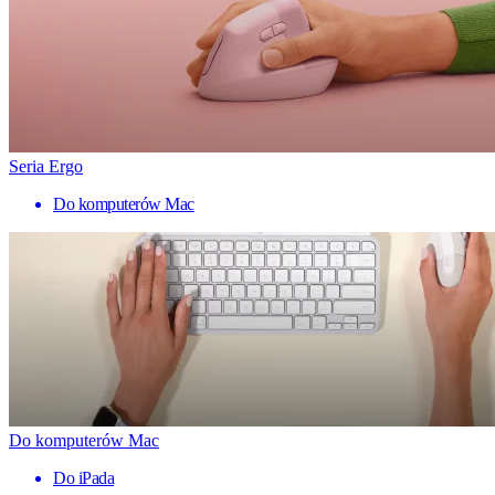
Seria Ergo
Do komputerów Mac
Do komputerów Mac
Do iPada