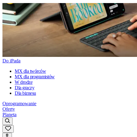
Do iPada
MX dla twórców
MX dla programistów
W drodze
Dla graczy
Dla biznesu
Oprogramowanie
Oferty
Planeta