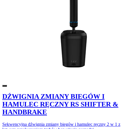
DŹWIGNIA ZMIANY BIEGÓW I
HAMULEC RĘCZNY RS SHIFTER &
HANDBRAKE
Sekwencyjna dźwignia zmiany biegów i hamulec ręczny 2 w 1 z