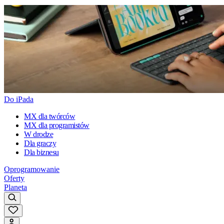
Do iPada
MX dla twórców
MX dla programistów
W drodze
Dla graczy
Dla biznesu
Oprogramowanie
Oferty
Planeta