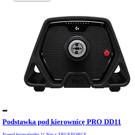
Podstawka pod kierownicę PRO DD11
Napęd bezpośredni 11 Nm z TRUEFORCE