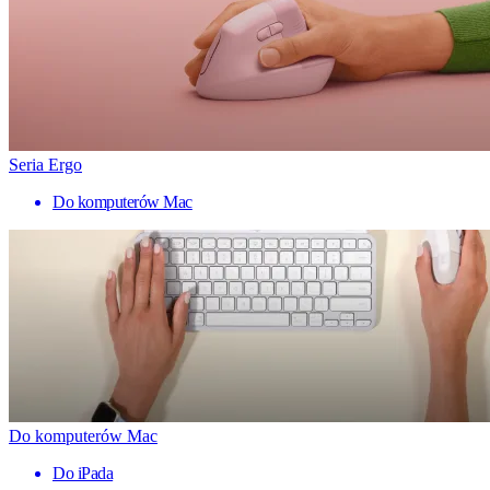
Seria Ergo
Do komputerów Mac
Do komputerów Mac
Do iPada