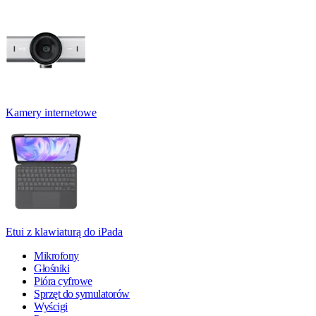
Kamery internetowe
Etui z klawiaturą do iPada
Mikrofony
Głośniki
Pióra cyfrowe
Sprzęt do symulatorów
Wyścigi