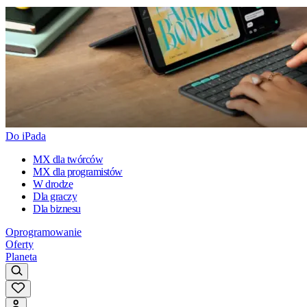
Do iPada
MX dla twórców
MX dla programistów
W drodze
Dla graczy
Dla biznesu
Oprogramowanie
Oferty
Planeta