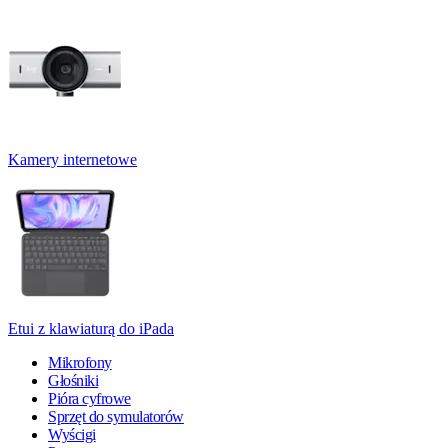
Kamery internetowe
Etui z klawiaturą do iPada
Mikrofony
Głośniki
Pióra cyfrowe
Sprzęt do symulatorów
Wyścigi