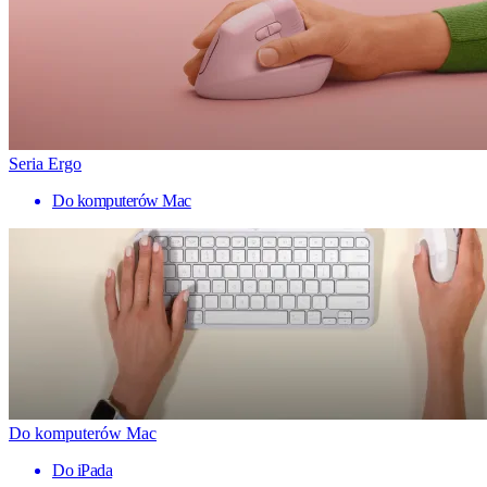
Seria Ergo
Do komputerów Mac
Do komputerów Mac
Do iPada