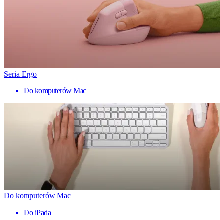
Seria Ergo
Do komputerów Mac
Do komputerów Mac
Do iPada