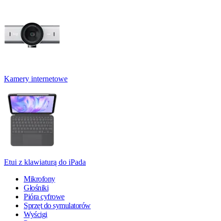
Kamery internetowe
Etui z klawiaturą do iPada
Mikrofony
Głośniki
Pióra cyfrowe
Sprzęt do symulatorów
Wyścigi