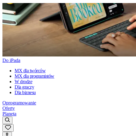
Do iPada
MX dla twórców
MX dla programistów
W drodze
Dla graczy
Dla biznesu
Oprogramowanie
Oferty
Planeta