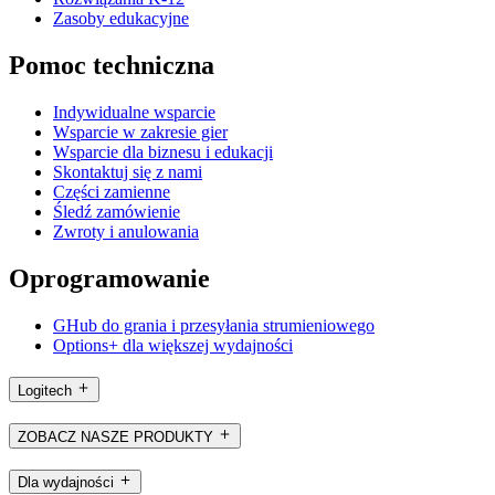
Zasoby edukacyjne
Pomoc techniczna
Indywidualne wsparcie
Wsparcie w zakresie gier
Wsparcie dla biznesu i edukacji
Skontaktuj się z nami
Części zamienne
Śledź zamówienie
Zwroty i anulowania
Oprogramowanie
GHub do grania i przesyłania strumieniowego
Options+ dla większej wydajności
Logitech
ZOBACZ NASZE PRODUKTY
Dla wydajności