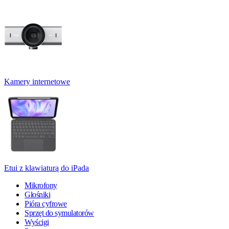
Kamery internetowe
Etui z klawiaturą do iPada
Mikrofony
Głośniki
Pióra cyfrowe
Sprzęt do symulatorów
Wyścigi