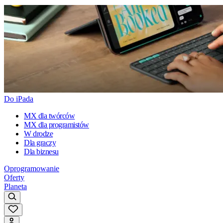
Do iPada
MX dla twórców
MX dla programistów
W drodze
Dla graczy
Dla biznesu
Oprogramowanie
Oferty
Planeta