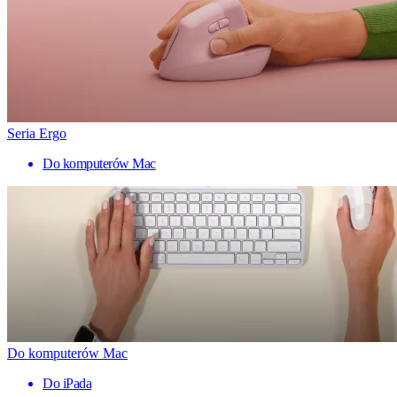
Seria Ergo
Do komputerów Mac
Do komputerów Mac
Do iPada