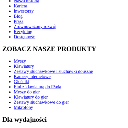
Nasza historia
Kariera
Inwestorzy
Blog
Prasa
Zrównoważony rozwój
Recykling
Dostępność
ZOBACZ NASZE PRODUKTY
Myszy
Klawiatury
Zestawy słuchawkowe i słuchawki douszne
Kamery internetowe
Głośniki
Etui z klawiaturą do iPada
Myszy do gier
Klawiatury do gier
Zestawy słuchawkowe do gier
Mikrofony
Dla wydajności