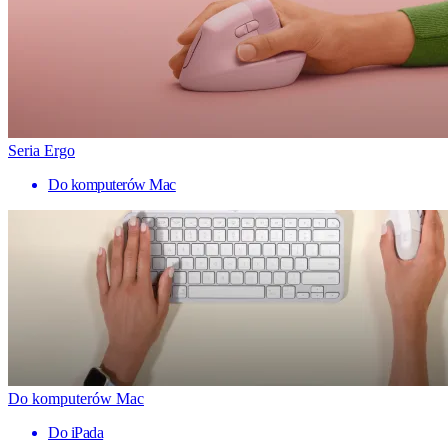
Seria Ergo
Do komputerów Mac
Do komputerów Mac
Do iPada