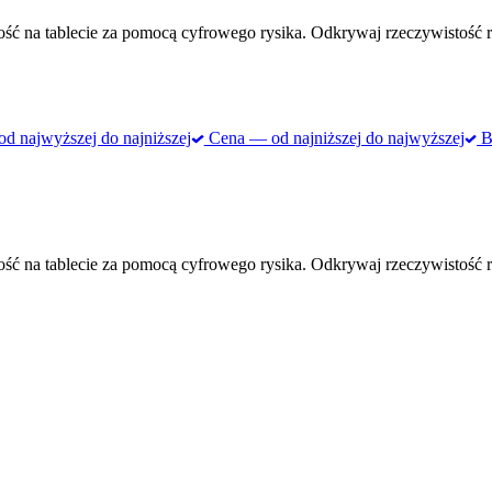
ść na tablecie za pomocą cyfrowego rysika. Odkrywaj rzeczywistość r
 najwyższej do najniższej
Cena — od najniższej do najwyższej
Be
ść na tablecie za pomocą cyfrowego rysika. Odkrywaj rzeczywistość r