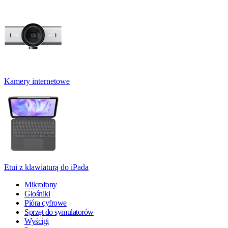
Kamery internetowe
Etui z klawiaturą do iPada
Mikrofony
Głośniki
Pióra cyfrowe
Sprzęt do symulatorów
Wyścigi