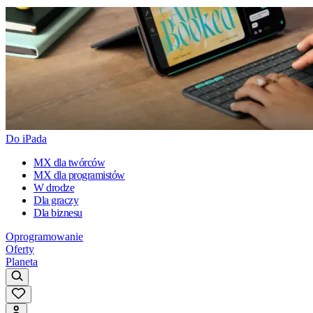
Do iPada
MX dla twórców
MX dla programistów
W drodze
Dla graczy
Dla biznesu
Oprogramowanie
Oferty
Planeta